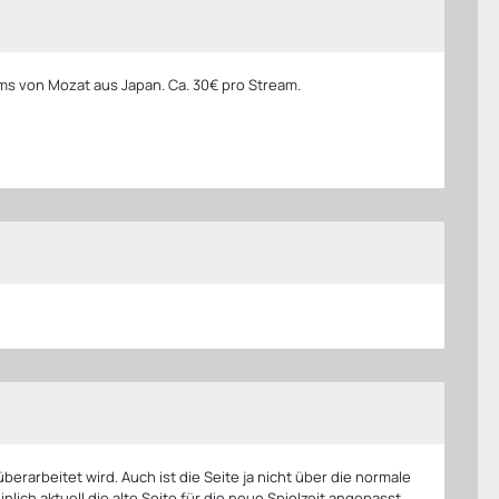
ms von Mozat aus Japan. Ca. 30€ pro Stream.
überarbeitet wird. Auch ist die Seite ja nicht über die normale
lich aktuell die alte Seite für die neue Spielzeit angepasst,