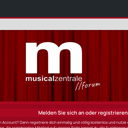
Melden Sie sich an oder registrieren 
n Account? Dann registriere dich einmalig und völlig kostenlos und nut
ten. Als registriertes Mitglied auf unserer Seite kannst du alle Funktio