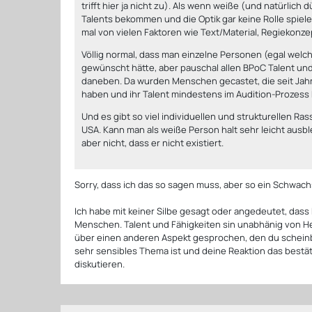
trifft hier ja nicht zu). Als wenn weiße (und natürl
Talents bekommen und die Optik gar keine Rolle spiele
mal von vielen Faktoren wie Text/Material, Regiekonze
Völlig normal, dass man einzelne Personen (egal welc
gewünscht hätte, aber pauschal allen BPoC Talent und
daneben. Da wurden Menschen gecastet, die seit Jahr
haben und ihr Talent mindestens im Audition-Prozes
Und es gibt so viel individuellen und strukturellen Ra
USA. Kann man als weiße Person halt sehr leicht ausble
aber nicht, dass er nicht existiert.
Sorry, dass ich das so sagen muss, aber so ein Schwach
Ich habe mit keiner Silbe gesagt oder angedeutet, dass
Menschen. Talent und Fähigkeiten sin unabhänig von He
über einen anderen Aspekt gesprochen, den du scheinb
sehr sensibles Thema ist und deine Reaktion das bestäti
diskutieren.