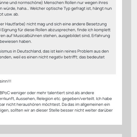
ich dünne und normschöne) Menschen Rollen nur wegen ihres
n würde, haha... Welcher optische Typ gefragt ist, hängt nun
pt usw. ab.
her Hautfarbe) nicht mag und sich eine andere Besetzung
 Eignung für diese Rollen abzusprechen, finde ich komplett
en auf Musicalbühnen stehen, ausgebildet sind, Erfahrung
s bewiesen haben.
ssismus in Deutschland, das ist kein reines Problem aus den
nden, weil es einen nicht negativ betrifft; das bedeutet
sinn!!!
 BPoC weniger oder mehr talentiert sind als andere
rrkunft, Aussehen, Relegion etc. gegeben/verteilt. Ich habe
ar nicht heraushören möchtest. Da das im allgemeinen ein
gen, sollten wir an dieser Stelle besser nicht weiter darüber