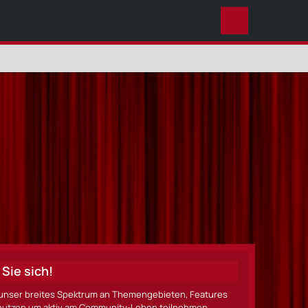
ALLES
Sie sich!
ze unser breites Spektrum an Themengebieten, Features
nen nutzen um aktiv am Community-Leben teilnehmen.