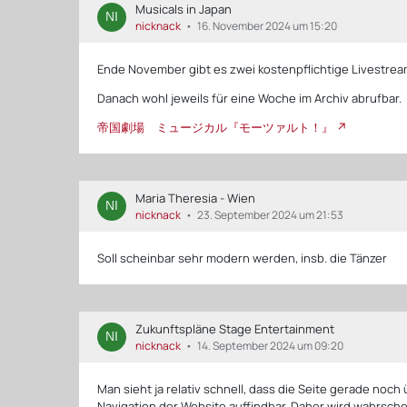
Musicals in Japan
nicknack
16. November 2024 um 15:20
Ende November gibt es zwei kostenpflichtige Livestrea
Danach wohl jeweils für eine Woche im Archiv abrufbar.
帝国劇場 ミュージカル『モーツァルト！』
Maria Theresia - Wien
nicknack
23. September 2024 um 21:53
Soll scheinbar sehr modern werden, insb. die Tänzer
Zukunftspläne Stage Entertainment
nicknack
14. September 2024 um 09:20
Man sieht ja relativ schnell, dass die Seite gerade noch 
Navigation der Website auffindbar. Daher wird wahrschein