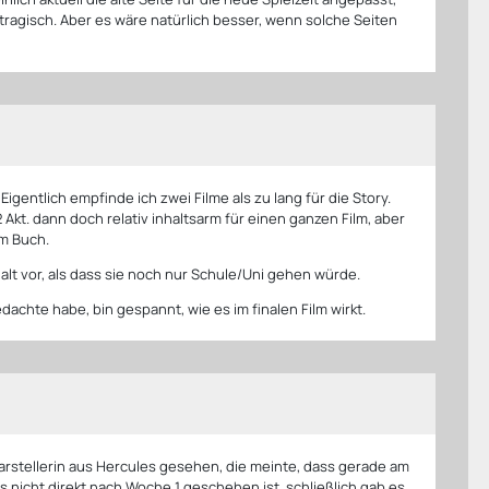
tragisch. Aber es wäre natürlich besser, wenn solche Seiten
 Eigentlich empfinde ich zwei Filme als zu lang für die Story.
2 Akt. dann doch relativ inhaltsarm für einen ganzen Film, aber
em Buch.
 alt vor, als dass sie noch nur Schule/Uni gehen würde.
edachte habe, bin gespannt, wie es im finalen Film wirkt.
Darstellerin aus Hercules gesehen, die meinte, dass gerade am
nicht direkt nach Woche 1 geschehen ist, schließlich gab es