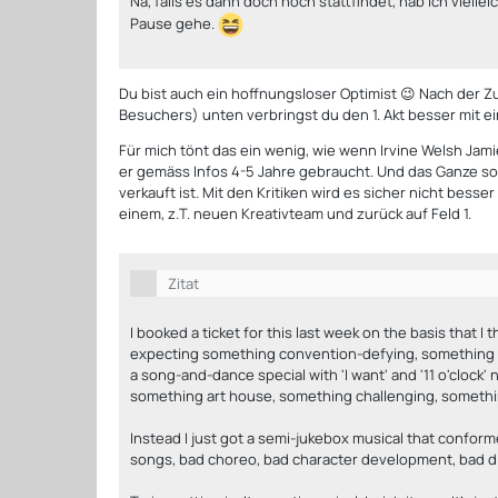
Na, falls es dann doch noch stattfindet, hab ich viellei
Pause gehe.
Du bist auch ein hoffnungsloser Optimist 😉 Nach der Z
Besuchers) unten verbringst du den 1. Akt besser mit ei
Für mich tönt das ein wenig, wie wenn Irvine Welsh Jam
er gemäss Infos 4-5 Jahre gebraucht. Und das Ganze so
verkauft ist. Mit den Kritiken wird es sicher nicht bess
einem, z.T. neuen Kreativteam und zurück auf Feld 1.
Zitat
I booked a ticket for this last week on the basis that I
expecting something convention-defying, something wh
a song-and-dance special with 'I want' and '11 o'clock'
something art house, something challenging, someth
Instead I just got a semi-jukebox musical that conformed
songs, bad choreo, bad character development, bad di