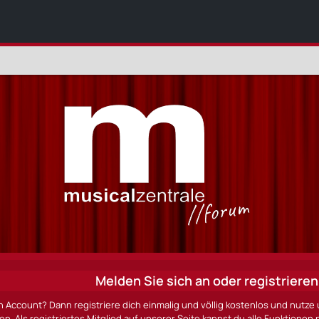
Melden Sie sich an oder registrieren 
n Account? Dann registriere dich einmalig und völlig kostenlos und nut
ten. Als registriertes Mitglied auf unserer Seite kannst du alle Funktio