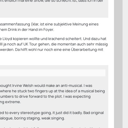
cht endlich mal eine Show, die so schlecht ist, dass ich in der
usammenfassung (klar, ist eine subjektive Meinung eines
nem Drink in der Hand im Foyer.
ie Lloyd kopieren wollte und krachend scheitert. Und dazu hat
lll ja noch auf UK Tour gehen, die momentan auch sehr mässig
er werden. Da hilft wohl nur noch eine eine Überarbeitung mit
 thought Irvine Welsh would make an anti-musical. I was
ere he stuck two fingers up at the idea of a musical being
 numbers to drive forward to the plot. I was expecting
ing extreme.
 to every stereotype going, it just did it badly. Bad original
alogue, boring staging, weak singing.