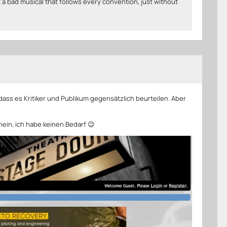
just a bad musical that follows every convention, just without
 dass es Kritiker und Publikum gegensätzlich beurteilen. Aber
nein, ich habe keinen Bedarf 😉