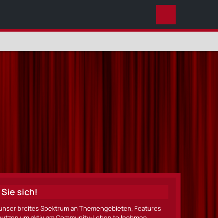
ALLES
Sie sich!
ze unser breites Spektrum an Themengebieten, Features
nen nutzen um aktiv am Community-Leben teilnehmen.