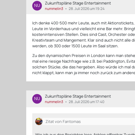
Zukunftspläne Stage Entertainment
nummelin3
28. Juli 2026 um 19:24
Ich denke 400-500 mehr Leute, auch mit Aktionstickets
Leute im Vorderhaus und vielleicht eine Bar mehr. Brin
kostenintensiven Stellen. Dies sind Cast, Orchester od
Kreativteam und Mangement. Klar sind auch nicht alle 
werden, ob 300 oder 1500 Leute im Saal sitzen.
Zu den dynamischen Preisen in London kann man stehen w
mal eine riesige Nachfrage wie z.B. bei Paddington, Evi
solchen Stücke, die das hergeben. Also würde ich mal d
nicht klappt, kann man ja immer noch zurück zum andere
Zukunftspläne Stage Entertainment
nummelin3
28. Juli 2026 um 17:40
Zitat von Fantomas
Wie ich aus den Berichten lese, fehlen offenbar Zusc