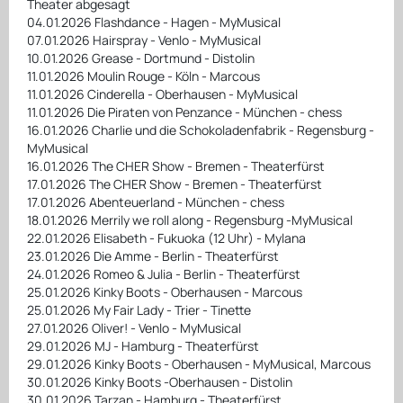
Theater abgesagt
04.01.2026 Flashdance - Hagen - MyMusical
07.01.2026 Hairspray - Venlo - MyMusical
10.01.2026 Grease - Dortmund - Distolin
11.01.2026 Moulin Rouge - Köln - Marcous
11.01.2026 Cinderella - Oberhausen - MyMusical
11.01.2026 Die Piraten von Penzance - München - chess
16.01.2026 Charlie und die Schokoladenfabrik - Regensburg -
MyMusical
16.01.2026 The CHER Show - Bremen - Theaterfürst
17.01.2026 The CHER Show - Bremen - Theaterfürst
17.01.2026 Abenteuerland - München - chess
18.01.2026 Merrily we roll along - Regensburg -MyMusical
22.01.2026 Elisabeth - Fukuoka (12 Uhr) - Mylana
23.01.2026 Die Amme - Berlin - Theaterfürst
24.01.2026 Romeo & Julia - Berlin - Theaterfürst
25.01.2026 Kinky Boots - Oberhausen - Marcous
25.01.2026 My Fair Lady - Trier - Tinette
27.01.2026 Oliver! - Venlo - MyMusical
29.01.2026 MJ - Hamburg - Theaterfürst
29.01.2026 Kinky Boots - Oberhausen - MyMusical, Marcous
30.01.2026 Kinky Boots -Oberhausen - Distolin
30.01.2026 Tarzan - Hamburg - Theaterfürst