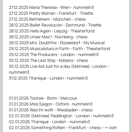
27.12.2025 Maria Theresia - Wien - nummelin3
27.12.2025 Pretty Woman - Frankfurt - Tinette
27.12.2025 Bethlehem - München - chess
28.12.2025 Ballet Revolución - Dortmund - Tinette
28.12.2025 Hello Again - Leipzig - Theaterfürst
28.12.2025 Unser Max'l - Nürnberg - chess
28.12.2025 Mrs. Doubtfire - Düsseldorf - My Musical
29.12.2025 Musicalstars in Fürth - Fürth - Theaterfürst
29.12.2025 The Producers - London - nummelin3
30.12.2025 The Last Ship - Koblenz - chess
30.12.2025 Live Aid Just for a day (Matinee)- London -
nummelin3
31.12.2025 Titanique - London - nummelin3
01.01.2026 Tootsie - Bonn - Marcous
01.01.2026 Miss Saigon - Oxford - nummelin3
01.01.2026 Was ihr wollt - Wiesbaden - chess
02.01.2026 (Matinee) Paddington - London - nummelin3
02.01.2026 Titanique - London - nummelin3
02.01.2026 Something Rotten - Frankfurt - chess ---> vom