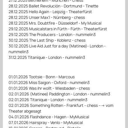
27.12.2025 Bethlehem - München - chess
28.12.2025 Ballet Revolución - Dortmund - Tinette
28.12.2025 Hello Again - Leipzig - Theaterfürst
28.12.2025 Unser Max'l - Nürnberg - chess
28.12.2025 Mrs. Doubtfire - Düsseldorf - My Musical
29.12.2025 Musicalstars in Fürth - Fürth - Theaterfürst
29.12.2025 The Producers - London - nummelin3
30.12.2025 The Last Ship - Koblenz - chess
30.12.2025 Live Aid Just for a day (Matinee)- London -
nummelin3
31.12.2025 Titanique - London - nummelin3
01.01.2026 Tootsie - Bonn - Marcous
01.01.2026 Miss Saigon - Oxford - nummelin3
01.01.2026 Was ihr wollt - Wiesbaden - chess
02.01.2026 (Matinee) Paddington - London - nummelin3
02.01.2026 Titanique - London - nummelin3
02.01.2026 Something Rotten - Frankfurt - chess ---> vom
Theater abgesagt
04.01.2026 Flashdance - Hagen - MyMusical
07.01.2026 Hairspray - Venlo - MyMusical