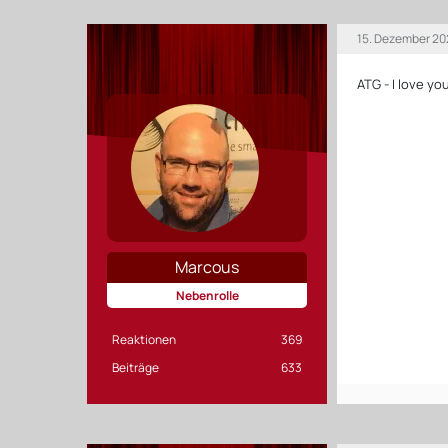
15. Dezember 20
ATG - I love yo
Marcous
Nebenrolle
Reaktionen
369
Beiträge
633