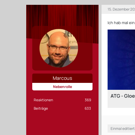
15. Dezember 20
Ich hab mal ein
Marcous
Nebenrolle
ATG - Glo
Reaktionen
369
Beiträge
633
Einmal editiert