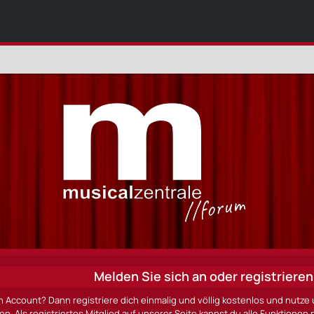
Melden Sie sich an oder registrieren 
n Account? Dann registriere dich einmalig und völlig kostenlos und nut
ten. Als registriertes Mitglied auf unserer Seite kannst du alle Funktio