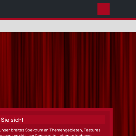
DIESES THEMA
Sie sich!
ze unser breites Spektrum an Themengebieten, Features
nen nutzen um aktiv am Community-Leben teilnehmen.