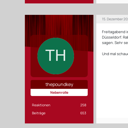
15. Dezember 20
Freitagabend i
Düsseldorf. Ra
sagen. Sehr se
Und mal schaue
thepoundkey
Nebenrolle
Reaktionen
258
Beiträge
653