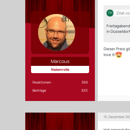
Zitat v
Freitagabend
in Düsseldorf
Dieser Preis gi
love it!
Marcous
Nebenrolle
Reaktionen
369
Beiträge
633
15. Dezember 20
Hat jemand die