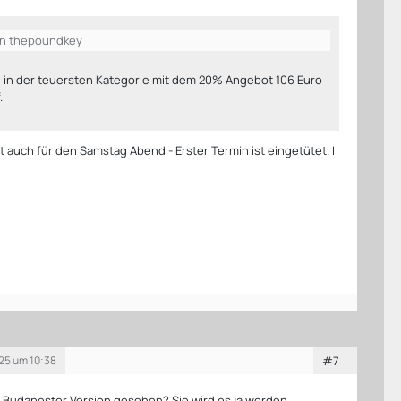
on thepoundkey
 in der teuersten Kategorie mit dem 20% Angebot 106 Euro
.
lt auch für den Samstag Abend - Erster Termin ist eingetütet. I
25 um 10:38
#7
 Budapester Version gesehen? Sie wird es ja werden.