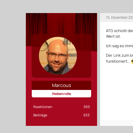
15. Dezember 20
ATG schickt de
Wert ist.
Ich sag es imme
Der Link zum bu
funktioniert...
Marcous
Nebenrolle
Reaktionen
369
Beiträge
633