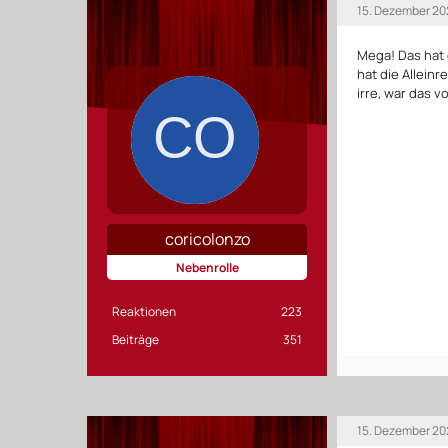
15. Dezember 20
Mega! Das hat
hat die Allein
irre, war das v
coricolonzo
Nebenrolle
Reaktionen
223
Beiträge
351
15. Dezember 20