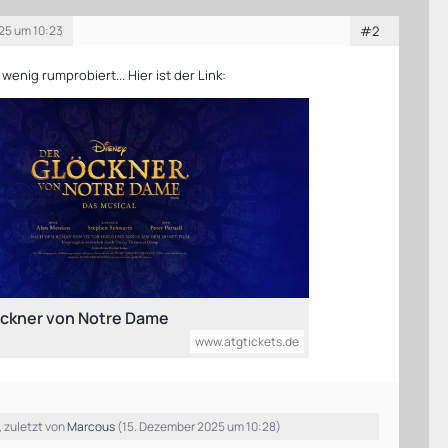
25 um 10:23
#2
 wenig rumprobiert... Hier ist der Link:
eckner von Notre Dame
www.atgtickets.de
, zuletzt von
Marcous
(
15. Dezember 2025 um 10:28
)