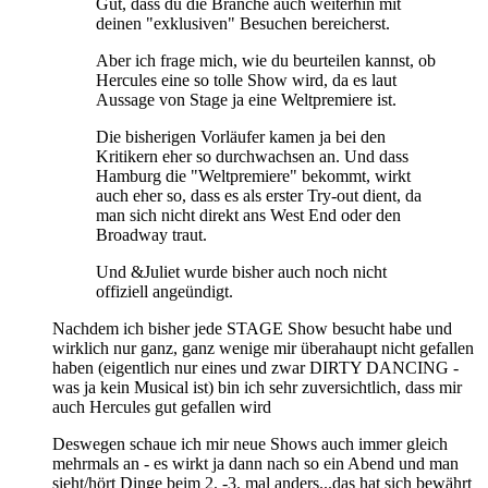
Gut, dass du die Branche auch weiterhin mit
deinen "exklusiven" Besuchen bereicherst.
Aber ich frage mich, wie du beurteilen kannst, ob
Hercules eine so tolle Show wird, da es laut
Aussage von Stage ja eine Weltpremiere ist.
Die bisherigen Vorläufer kamen ja bei den
Kritikern eher so durchwachsen an. Und dass
Hamburg die "Weltpremiere" bekommt, wirkt
auch eher so, dass es als erster Try-out dient, da
man sich nicht direkt ans West End oder den
Broadway traut.
Und &Juliet wurde bisher auch noch nicht
offiziell angeündigt.
Nachdem ich bisher jede STAGE Show besucht habe und
wirklich nur ganz, ganz wenige mir überahaupt nicht gefallen
haben (eigentlich nur eines und zwar DIRTY DANCING -
was ja kein Musical ist) bin ich sehr zuversichtlich, dass mir
auch Hercules gut gefallen wird
Deswegen schaue ich mir neue Shows auch immer gleich
mehrmals an - es wirkt ja dann nach so ein Abend und man
sieht/hört Dinge beim 2. -3. mal anders...das hat sich bewährt