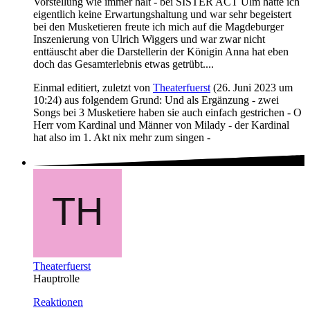
Vorstellung wie immer halt - bei SISTER ACT Ulm hatte ich
eigentlich keine Erwartungshaltung und war sehr begeistert
bei den Musketieren freute ich mich auf die Magdeburger
Inszenierung von Ulrich Wiggers und war zwar nicht
enttäuscht aber die Darstellerin der Königin Anna hat eben
doch das Gesamterlebnis etwas getrübt....
Einmal editiert, zuletzt von
Theaterfuerst
(
26. Juni 2023 um
10:24
) aus folgendem Grund: Und als Ergänzung - zwei
Songs bei 3 Musketiere haben sie auch einfach gestrichen - O
Herr vom Kardinal und Männer von Milady - der Kardinal
hat also im 1. Akt nix mehr zum singen -
Theaterfuerst
Hauptrolle
Reaktionen