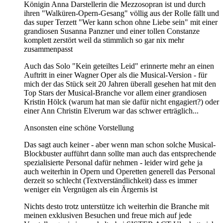
Königin Anna Darstellerin die Mezzosopran ist und durch
ihren "Walküren-Opern-Gesang" völlig aus der Rolle fällt und
das super Terzett "Wer kann schon ohne Liebe sein" mit einer
grandiosen Susanna Panzner und einer tollen Constanze
komplett zerstört weil da stimmlich so gar nix mehr
zusammenpasst
Auch das Solo "Kein geteiltes Leid" erinnerte mehr an einen
Auftritt in einer Wagner Oper als die Musical-Version - für
mich der das Stück seit 20 Jahren überall gesehen hat mit den
Top Stars der Musical-Branche vor allem einer grandiosen
Kristin Hölck (warum hat man sie dafür nicht engagiert?) oder
einer Ann Christin Elverum war das schwer erträglich...
Ansonsten eine schöne Vorstellung
Das sagt auch keiner - aber wenn man schon solche Musical-
Blockbuster aufführt dann sollte man auch das entsprechende
spezialisierte Personal dafür nehmen - leider wird gehe ja
auch weiterhin in Opern und Operetten generell das Personal
derzeit so schlecht (Textverständlichkeit) dass es immer
weniger ein Vergnügen als ein Ärgernis ist
Nichts desto trotz unterstütze ich weiterhin die Branche mit
meinen exklusiven Besuchen und freue mich auf jede