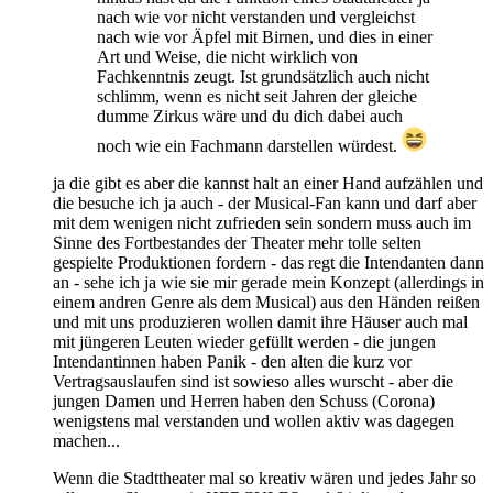
nach wie vor nicht verstanden und vergleichst
nach wie vor Äpfel mit Birnen, und dies in einer
Art und Weise, die nicht wirklich von
Fachkenntnis zeugt. Ist grundsätzlich auch nicht
schlimm, wenn es nicht seit Jahren der gleiche
dumme Zirkus wäre und du dich dabei auch
noch wie ein Fachmann darstellen würdest.
ja die gibt es aber die kannst halt an einer Hand aufzählen und
die besuche ich ja auch - der Musical-Fan kann und darf aber
mit dem wenigen nicht zufrieden sein sondern muss auch im
Sinne des Fortbestandes der Theater mehr tolle selten
gespielte Produktionen fordern - das regt die Intendanten dann
an - sehe ich ja wie sie mir gerade mein Konzept (allerdings in
einem andren Genre als dem Musical) aus den Händen reißen
und mit uns produzieren wollen damit ihre Häuser auch mal
mit jüngeren Leuten wieder gefüllt werden - die jungen
Intendantinnen haben Panik - den alten die kurz vor
Vertragsauslaufen sind ist sowieso alles wurscht - aber die
jungen Damen und Herren haben den Schuss (Corona)
wenigstens mal verstanden und wollen aktiv was dagegen
machen...
Wenn die Stadttheater mal so kreativ wären und jedes Jahr so