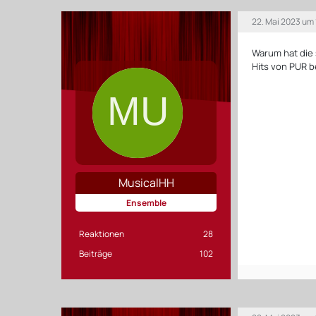
22. Mai 2023 um 
Warum hat die 
Hits von PUR
MusicalHH
Ensemble
Reaktionen
28
Beiträge
102