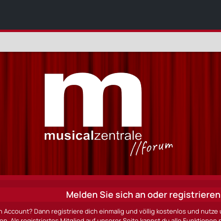
Melden Sie sich an oder registrieren 
n Account? Dann registriere dich einmalig und völlig kostenlos und nut
ten. Als registriertes Mitglied auf unserer Seite kannst du alle Funktio