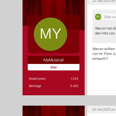
22. Mai 2023 um
Zitat v
Warum hat di
den Hits vo
Warum sollten s
von Hr. Flohr 
einkauft!?
MyMusical
Star
Reaktionen
1.530
Beiträge
3.455
25. Mai 2023 um 