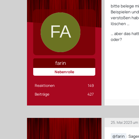
bitte belege mi
Beispielen und
verstoßen habe
löschen …
… aber das hat
oder?
farin
Nebenrolle
Reaktionen
149
Beiträge
427
25. Mai 2023 um
farin
: Sage