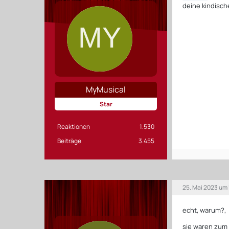
deine kindisch
MyMusical
Star
Reaktionen
1.530
Beiträge
3.455
25. Mai 2023 um
echt, warum?,
sie waren zum