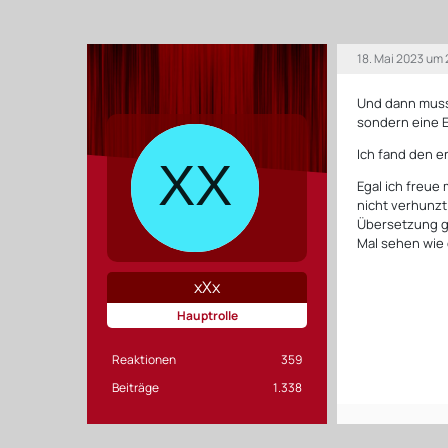
18. Mai 2023 um 
Und dann muss 
sondern eine E
Ich fand den e
Egal ich freue
nicht verhunzt
Übersetzung g
Mal sehen wie 
xXx
Hauptrolle
Reaktionen
359
Beiträge
1.338