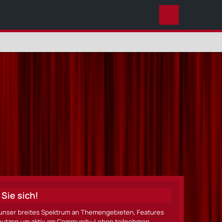
DIESES THEMA
Sie sich!
ze unser breites Spektrum an Themengebieten, Features
nen nutzen um aktiv am Community-Leben teilnehmen.