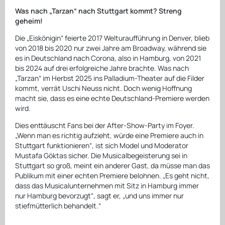
Was nach „Tarzan“ nach Stuttgart kommt? Streng
geheim!
Die „Eiskönigin“ feierte 2017 Welturaufführung in Denver, blieb
von 2018 bis 2020 nur zwei Jahre am Broadway, während sie
es in Deutschland nach Corona, also in Hamburg, von 2021
bis 2024 auf drei erfolgreiche Jahre brachte. Was nach
„Tarzan“ im Herbst 2025 ins Palladium-Theater auf die Filder
kommt, verrät Uschi Neuss nicht. Doch wenig Hoffnung
macht sie, dass es eine echte Deutschland-Premiere werden
wird.
Dies enttäuscht Fans bei der After-Show-Party im Foyer.
„Wenn man es richtig aufzieht, würde eine Premiere auch in
Stuttgart funktionieren“, ist sich Model und Moderator
Mustafa Göktas sicher. Die Musicalbegeisterung sei in
Stuttgart so groß, meint ein anderer Gast, da müsse man das
Publikum mit einer echten Premiere belohnen. „Es geht nicht,
dass das Musicalunternehmen mit Sitz in Hamburg immer
nur Hamburg bevorzugt“, sagt er, „und uns immer nur
stiefmütterlich behandelt.“
___