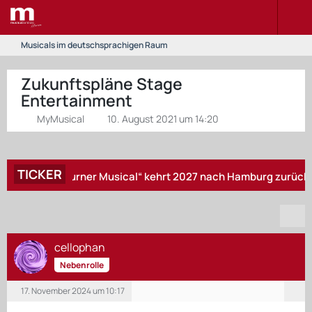
Musicals im deutschsprachigen Raum
Zukunftspläne Stage
Entertainment
MyMusical
10. August 2021 um 14:20
TICKER
s Tina Turner Musical“ kehrt 2027 nach Hamburg zurück – „Zurüc
cellophan
Nebenrolle
17. November 2024 um 10:17