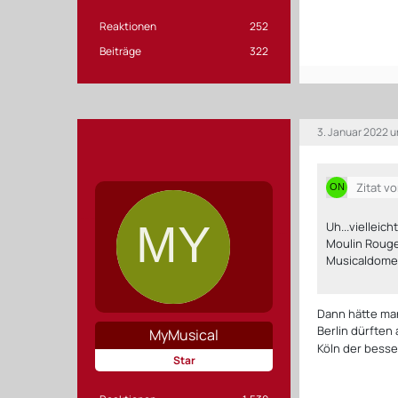
Reaktionen
252
Beiträge
322
3. Januar 2022 
Zitat v
Uh...viellei
Moulin Rouge.
Musicaldome
Dann hätte ma
Berlin dürften
MyMusical
Köln der besse
Star