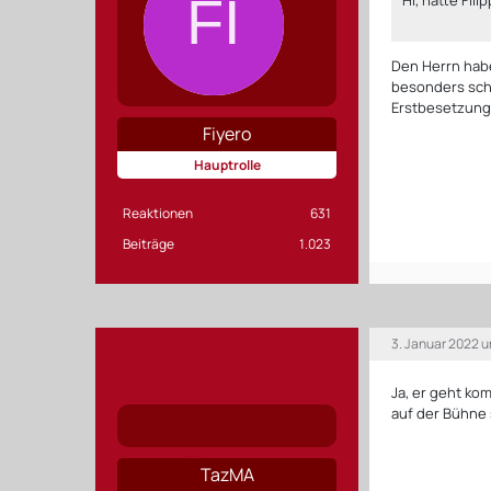
Den Herrn hab
besonders scha
Erstbesetzung 
Fiyero
Hauptrolle
Reaktionen
631
Beiträge
1.023
3. Januar 2022 
Ja, er geht ko
auf der Bühne 
TazMA