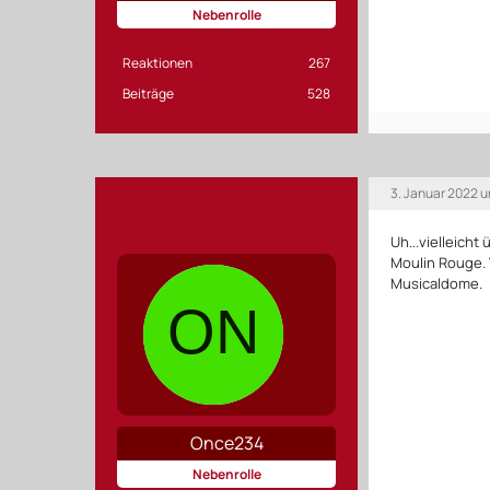
Nebenrolle
Reaktionen
267
Beiträge
528
3. Januar 2022 
Uh...vielleich
Moulin Rouge. 
Musicaldome.
Once234
Nebenrolle