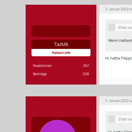
3. Januar 2022 u
Zitat v
Wenn hattest
TazMA
Nebenrolle
Hi, hatte Filip
Reaktionen
267
Beiträge
528
3. Januar 2022 
Zitat v
Hi, hatte Fili