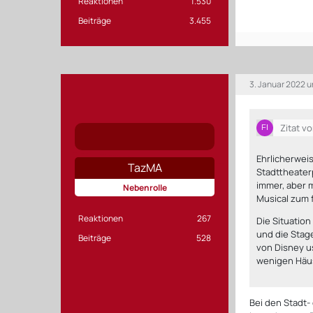
Reaktionen
1.530
Beiträge
3.455
3. Januar 2022 u
Zitat v
Ehrlicherweis
TazMA
Stadttheaterp
immer, aber m
Nebenrolle
Musical zum 
Reaktionen
267
Die Situatio
und die Stag
Beiträge
528
von Disney u
wenigen Häus
Bei den Stadt-