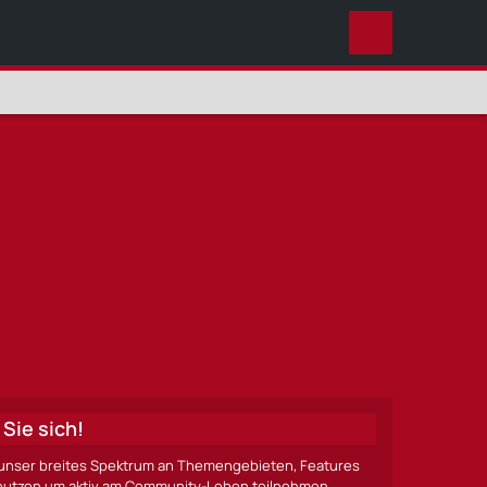
DIESES THEMA
Sie sich!
ze unser breites Spektrum an Themengebieten, Features
nen nutzen um aktiv am Community-Leben teilnehmen.