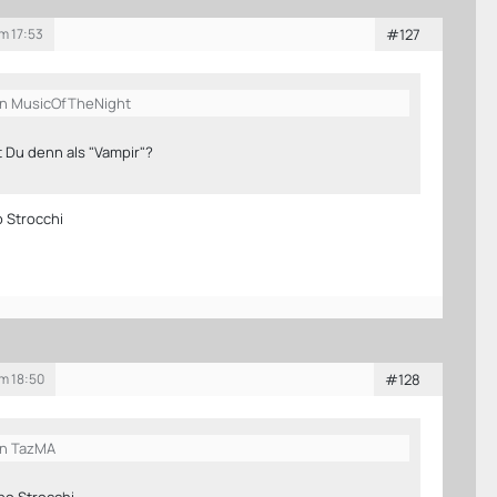
m 17:53
#127
on MusicOfTheNight
 Du denn als "Vampir"?
po Strocchi
um 18:50
#128
on TazMA
ppo Strocchi