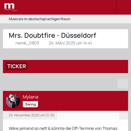
Musicals im deutschsprachigen Raum
Mrs. Doubtfire - Düsseldorf
namik_0803
24. März 2025 um 14:41
TICKER
Mylana
Swing
24. November 2025 um 21:36
Wäre jemand so nett & könnte die Off-Termine von Thomas