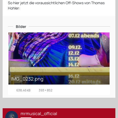
So hier jetzt die voraussichtlichen Off-Shows von Thomas
Hohler:
Bilder
IMG_0232.png
638,46 kB
393 × 852
mrmusical_official