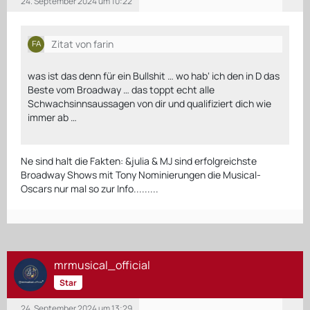
24. September 2024 um 10:22
Zitat von farin
was ist das denn für ein Bullshit … wo hab‘ ich den in D das
Beste vom Broadway … das toppt echt alle
Schwachsinnsaussagen von dir und qualifiziert dich wie
immer ab …
Ne sind halt die Fakten: &julia & MJ sind erfolgreichste
Broadway Shows mit Tony Nominierungen die Musical-
Oscars nur mal so zur Info.........
mrmusical_official
Star
24. September 2024 um 13:29