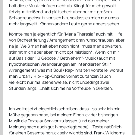
holt diese Musik einfach nicht ab. Klingt für mich gewollt
fetzig-mitreißend und plätschert aber nur mit großem
Schlagzeugeinsatz vor sich hin, so dass es mich nur umso
mehr langweilt. Können andere Leute gerne anders sehen.
Könnte man ja eigentlich für "Maria Theresia" auch mit Hilfe
von Orchestrierung / Arrangement dran rumschrauben, aber
na ja. Weiß man halt eben noch nicht, muss man abwarten,
stimmt mich aber eben *nicht optimistisch*. Wenn ich mir
auf Basis der "10 Gebote"/"Bethlehem"-Musik (auch mit
hypothetischen Veränderungen am intendierten Stil /
Arrangement) was mit Soul / Rap-Inhalten vorstelle, worauf
man Urban / Hip-Hop-Choreo vorhat zu tanzen (auch
vielleicht nur mal szenenweise, nicht unbedingt zwei
Stunden lang), ...hält sich meine Vorfreude in Grenzen.
Ich wollte jetzt eigentlich schreiben, dass - so sehr ich mir
Mühe gegeben habe, bei meinem EIndruck der bisherigen
Musik die Texte außen vor zu lassen (und das meiner
Meinung nach auch gut hingekriegt habe) - Texte natürlich
für einen Gesamteindruck sehr wichtig sind. Frank Wildhorns