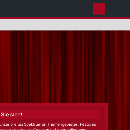
DIESES THEMA
Sie sich!
ze unser breites Spektrum an Themengebieten, Features
nen nutzen um aktiv am Community-Leben teilnehmen.