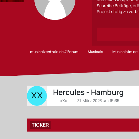
Schreibe Beiträge, erö
Projekt stetig zu ver
musicalzentrale.de // Forum
Musicals
Musicals im d
Hercules - Hamburg
xXx
31. März 2023 um 15:35
TICKER