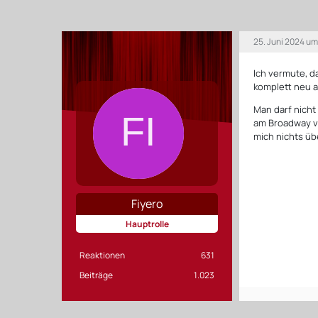
25. Juni 2024 um
Ich vermute, d
komplett neu a
Man darf nicht
am Broadway ve
mich nichts üb
Fiyero
Hauptrolle
Reaktionen
631
Beiträge
1.023