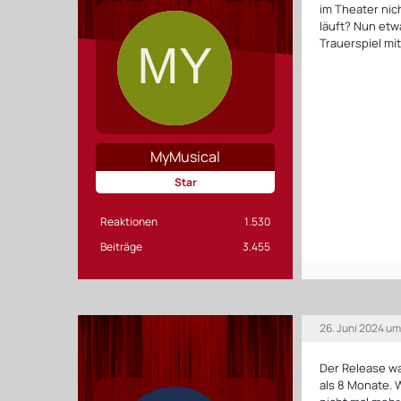
im Theater nic
läuft? Nun etwa
Trauerspiel mit
MyMusical
Star
Reaktionen
1.530
Beiträge
3.455
26. Juni 2024 um
Der Release w
als 8 Monate. 