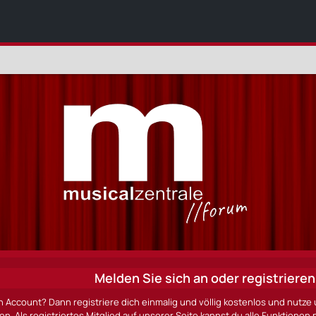
Melden Sie sich an oder registrieren 
n Account? Dann registriere dich einmalig und völlig kostenlos und nut
ten. Als registriertes Mitglied auf unserer Seite kannst du alle Funktio