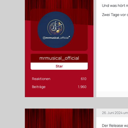
Und was hört m
Zwei Tage vor 
mrmusical_official
Star
Reaktionen
610
Beiträge
1.960
26. Juni 2024 um
Der Release wa