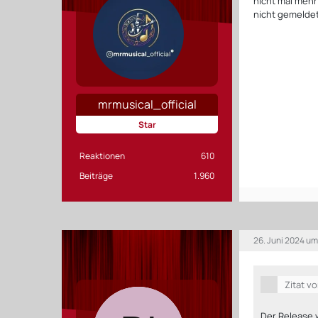
nicht mal mehr
nicht gemeldet
mrmusical_official
Star
Reaktionen
610
Beiträge
1.960
26. Juni 2024 um
Zitat v
Der Release 