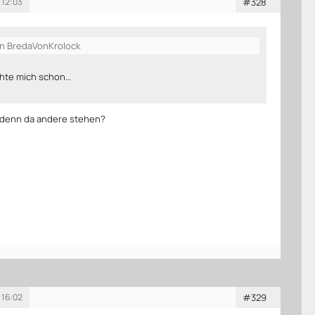
 12:03
#328
on BredaVonKrolock
chte mich schon…
 denn da andere stehen?
 16:02
#329