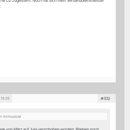
 ne CD zugesteht. Noch hat sich mein Versanddienstleister
.
 19:29
#332
on mrmusical
war von März auf Juni verschoben worden. Blieben noch