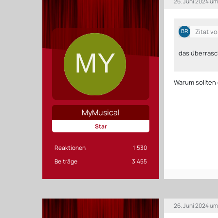
26. Juni 2024 um
Zitat v
das überras
Warum sollten
MyMusical
Star
Reaktionen
1.530
Beiträge
3.455
26. Juni 2024 um