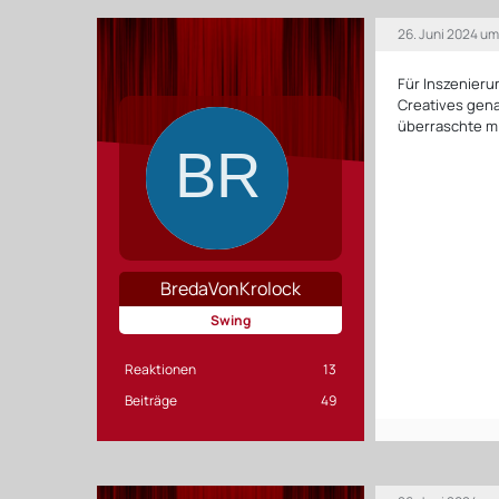
26. Juni 2024 um
Für Inszenier
Creatives gena
überraschte m
BredaVonKrolock
Swing
Reaktionen
13
Beiträge
49