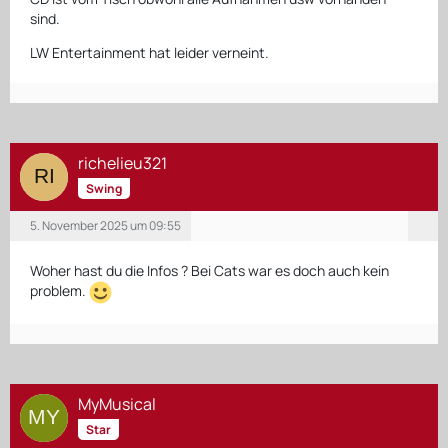
sind.
LW Entertainment hat leider verneint.
richelieu321
Swing
5. November 2025 um 09:55
Woher hast du die Infos ? Bei Cats war es doch auch kein
problem.
MyMusical
Star