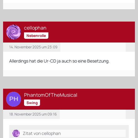
cellophan
Nebenrolle
14. November 2025 um 23:09
Allerdings hat die Ur-CD ja auch so eine Besetzung.
PhantomOfTheMusical
Swing
18. November 2025 um 09:16
Zitat von cellophan