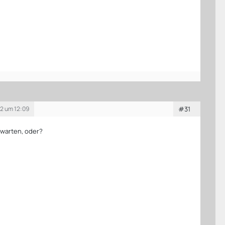
2 um 12:09
#31
rwarten, oder?