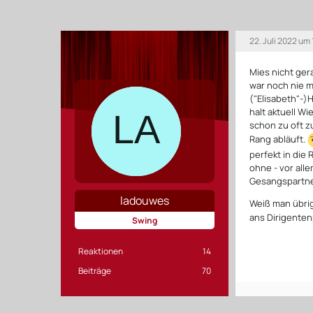
22. Juli 2022 um
Mies nicht ger
war noch nie me
("Elisabeth"-)
halt aktuell Wi
schon zu oft z
Rang abläuft.
perfekt in die
ohne - vor all
Gesangspartner
ladouwes
Weiß man übrig
ans Dirigentenp
Swing
Reaktionen
14
Beiträge
70