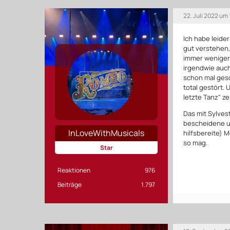
22. Juli 2022 um 
Ich habe leide
gut verstehen,
immer weniger g
irgendwie auch
schon mal gesc
total gestört.
letzte Tanz" z
Das mit Sylvest
bescheidene u
InLoveWithMusicals
hilfsbereite) 
so mag.
Star
Reaktionen
976
Beiträge
1.797