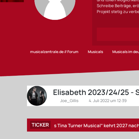
Schreibe Beiträge, erö
Projekt stetig zu ver
musicalzentrale.de // Forum
Musicals
Musicals im d
Elisabeth 2023/24/25 -
Joe_Gillis
4. Juli 2022 um 12:39
TICKER
„TINA – Das Tina Turner Musical“ kehrt 2027 nach Hamburg