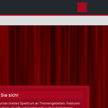
DIESES THEMA
Sie sich!
ze unser breites Spektrum an Themengebieten, Features
nen nutzen um aktiv am Community-Leben teilnehmen.