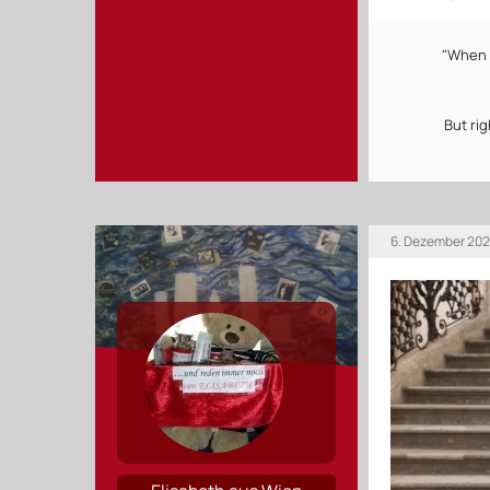
"When 
But ri
6. Dezember 202