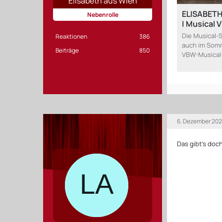
Elisabeth aus Wien
ELISABETH 
Nebenrolle
| Musical 
Die Musical-
Reaktionen
386
auch im Somm
Beiträge
850
VBW-Musical-
6. Dezember 202
Das gibt's doc