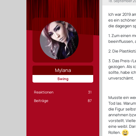
18. September 2
Ich war 2019 a
es ein schöner
die dagegen s
1. Zum einen m
beeinflussen, a
2. Die Plastik
3. Das Preis-/
gezogen. Als i
Mylana
sollte, habe i
unverschämt.
Swing
Reaktionen
31
Musste ein wen
Beiträge
87
Tod las. Warum
die Figur selb
annehmen bzw. 
vorstellt. Viel
eine weibl. Dar
Rollen.