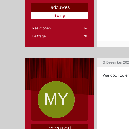
ladouwes
Swing
Reaktionen
14
Beiträge
70
6. Dezember 202
War doch zu e
MyMusical