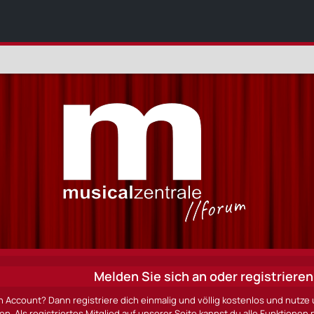
Melden Sie sich an oder registrieren 
n Account? Dann registriere dich einmalig und völlig kostenlos und nut
ten. Als registriertes Mitglied auf unserer Seite kannst du alle Funktio