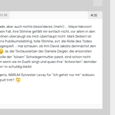
 10:38
#26
ade, aber auch nichts besonderes (mehr) ... Maya Hakvoort
in Fall, ihre Stimme gefällt mir einfach nicht, vor allem in den
Höhen überzeugt sie mich überhaupt nicht. Mark Seibert ist
ens Publikumsliebling, tolle Stimme, evt. die Rolle des Todes
ugespielt ... mal schauen, ob ihm David Jakobs demnächst den
Ja, die Textaussetzer der Daniela Ziegler, die ansonsten
 Rolle der "bösen" Schwiegermutter passt, sind schon nicht
em wenn sie im Duett singt und quasi ihre "Antworten" dem/der
/-in schuldig bleibt.
ens, WARUM Sylvester Levay für "Ich gehör nur mir" exklusiv
ult tritt?