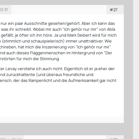
12:31
#27
r nur ein paar Ausschnitte gesehen/gehört. Aber ich kann das
 was ihr schreibt. Wobei mir auch "Ich gehör nur mir" von Abla
efällt, je öfter ich ihn höre. Ja und Mark Seibert wird für mich
 (stimmlich und schauspielerisch) immer unattraktiver. Wie
hireben, hat mich die Inszenierung von "Ich gehör nur mir"
 Und auch dieses Flaggenmenschen im Hintergrund von "Der
erstörten für mich die Stimmung.
er Levay verstehe ich auch nicht. Eigentlich ist er ja eher der
nd zurückhaltente (und überaus freundliche und
Mensch, der das Rampenlicht und die Aufmerksamkeit gar nicht