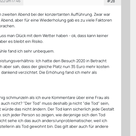
022 um 17:46
#28
m zweiten Abend bei der konzertanten Aufführung. Zwar war
 Abend, aber für eine Wiederholung gab es zu viele Faktoren
prachen.
uss man Glück mit dem Wetter haben - ok, dass kann keiner
ber es bleibt ein Risiko.
stühle fand ich sehr unbequem.
Leistungsverhältnis: Ich hatte den Besuch 2020 in Betracht
ch aber sah, dass der gleiche Platz nun 35 Euro mehr kosten
ch dankend verzichtet. Die Erhöhung fand ich mehr als
ig schmunzeln als ich eure Kommentare über eine Frau als
 auch nicht? "Der Tod" muss deshalb ja nicht "die Tod" sein,
st würde das nicht ändern. Der Tod kann sicherlich jede Gestalt
sich jeder Person so zeigen, wie derjenige sich den Tod
leicht sehe ich das auch anders/unproblematischer, weil ich
stellerin als Tod gewohnt bin. Das gilt aber auch für andere