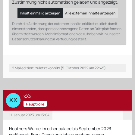
Zustimmung nicht automatisch geladen und angezeigt.
Inhalt einmalig anzeigen
Alle externen Inhalte anzeigen
Durch die Aktivierung der externen Inhalte erklärst du dich damit
einverstanden, dass personenbezogene Daten an Drittplattformen
übermittelt werden. Mehr Informationen dazu haben wir in unserer
Datenschutzerklärung zur Verfügung gestellt.
2 Mal editiert, zuletzt von
xXx
(
5. Oktober 2022 um 22:45
)
xXx
Hauptrolle
11. Januar 2023 um 13:04
Heathers Wurde im other palace bis September 2023
verlängert. Freu. Dann kann ich es nochmal sehen .