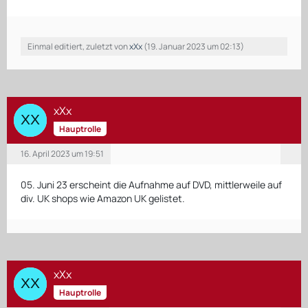
#Singalong #HeathersSingalong"
Einmal editiert, zuletzt von
xXx
(
19. Januar 2023 um 02:13
)
xXx
Hauptrolle
16. April 2023 um 19:51
05. Juni 23 erscheint die Aufnahme auf DVD, mittlerweile auf
div. UK shops wie Amazon UK gelistet.
xXx
Hauptrolle