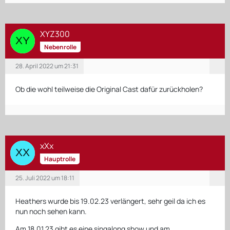
XYZ300
Nebenrolle
28. April 2022 um 21:31
Ob die wohl teilweise die Original Cast dafür zurückholen?
xXx
Hauptrolle
25. Juli 2022 um 18:11
Heathers wurde bis 19.02.23 verlängert, sehr geil da ich es
nun noch sehen kann.
Am 18.01.23 gibt es eine singalong show und am