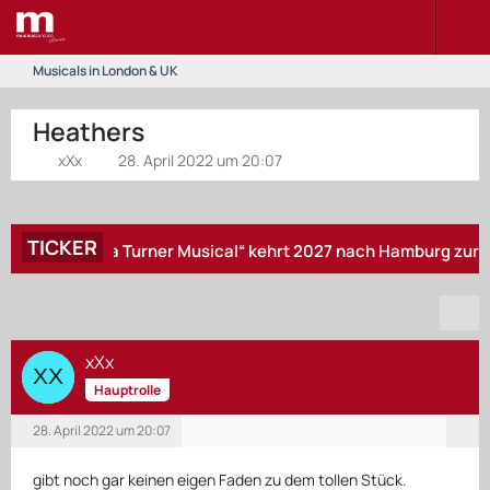
Musicals in London & UK
Heathers
xXx
28. April 2022 um 20:07
TICKER
 Das Tina Turner Musical“ kehrt 2027 nach Hamburg zurück – „Z
xXx
Hauptrolle
28. April 2022 um 20:07
gibt noch gar keinen eigen Faden zu dem tollen Stück.