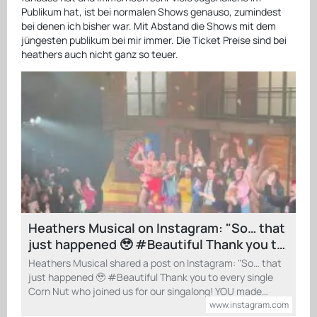
Publikum hat, ist bei normalen Shows genauso, zumindest
bei denen ich bisher war. Mit Abstand die Shows mit dem
jüngesten publikum bei mir immer. Die Ticket Preise sind bei
heathers auch nicht ganz so teuer.
Heathers Musical on Instagram: "So… that
just happened 🥹 #Beautiful Thank you to
every single Corn Nut who joined us for
Heathers Musical shared a post on Instagram: "So… that
our singalong! YOU made it beautiful! 💙
just happened 🥹 #Beautiful Thank you to every single
#Heathers #HeathersTheMusical
Corn Nut who joined us for our singalong! YOU made…
www.instagram.com
#Musical #Theatre #CurtainCall