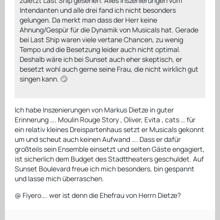
zuletzt Last Ship gesehen. Alles Inszenierungen vom
Intendanten und alle drei fand ich nicht besonders
gelungen. Da merkt man dass der Herr keine
Ahnung/Gespür für die Dynamik von Musicals hat. Gerade
bei Last Ship waren viele vertane Chancen, zu wenig
Tempo und die Besetzung leider auch nicht optimal.
Deshalb wäre ich bei Sunset auch eher skeptisch, er
besetzt wohl auch gerne seine Frau, die nicht wirklich gut
singen kann. 🙄
Ich habe Inszenierungen von Markus Dietze in guter
Erinnerung …. Moulin Rouge Story , Oliver, Evita , cats … für
ein relativ kleines Dreispartenhaus setzt er Musicals gekonnt
um und scheut auch keinen Aufwand …. Dass er dafür
großteils sein Ensemble einsetzt und selten Gäste engagiert,
ist sicherlich dem Budget des Stadttheaters geschuldet. Auf
Sunset Boulevard freue ich mich besonders, bin gespannt
und lasse mich überraschen.
@ Fiyero…. wer ist denn die Ehefrau von Herrn Dietze?