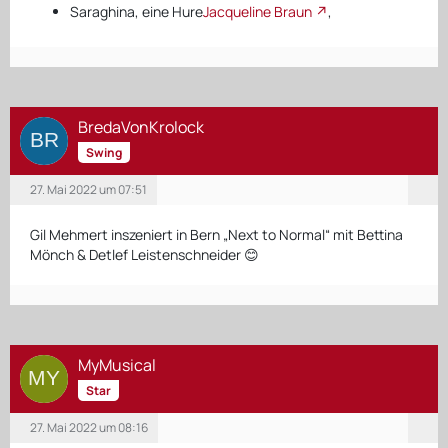
Saraghina, eine Hure
Jacqueline Braun
,
BredaVonKrolock
Swing
27. Mai 2022 um 07:51
Gil Mehmert inszeniert in Bern „Next to Normal“ mit Bettina
Mönch & Detlef Leistenschneider 😊
MyMusical
Star
27. Mai 2022 um 08:16