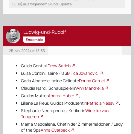
15:09
) aus folgendem Grund: Update
Ludwig-und-Rudolf
Ensemble
25. Mai 2022 um 15:35
Guido Contini
Drew Sarich
,
Luisa Contini, seine Frau
Milica Jovanović
,
Carla Albanese, seine Geliebte
Dorina Garuci
,
Claudia Nardi, Schauspielerin
Ann Mandrella
,
Guidos Mutter
Andrea Huber
,
Liliane La Fleur, Guidos Produzentin
Patricia Nessy
,
Stephanie Necrophorus, Kritikerin
Wietske van
Tongeren
,
Mama Maddalena, Chefin der Zimmermädchen / Lady
of the Spa
Anna Overbeck
,