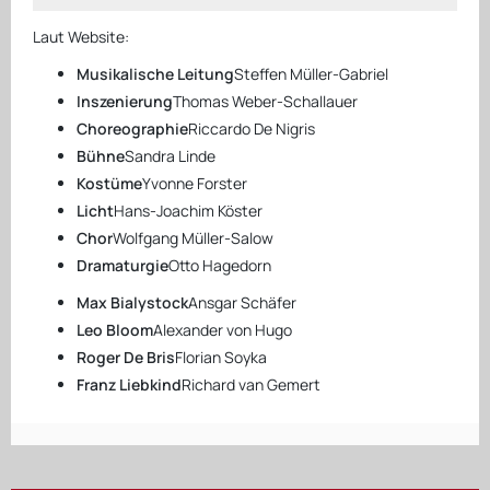
Laut Website:
Musikalische Leitung
Steffen Müller-Gabriel
Inszenierung
Thomas Weber-Schallauer
Choreographie
Riccardo De Nigris
Bühne
Sandra Linde
Kostüme
Yvonne Forster
Licht
Hans-Joachim Köster
Chor
Wolfgang Müller-Salow
Dramaturgie
Otto Hagedorn
Max Bialystock
Ansgar Schäfer
Leo Bloom
Alexander von Hugo
Roger De Bris
Florian Soyka
Franz Liebkind
Richard van Gemert