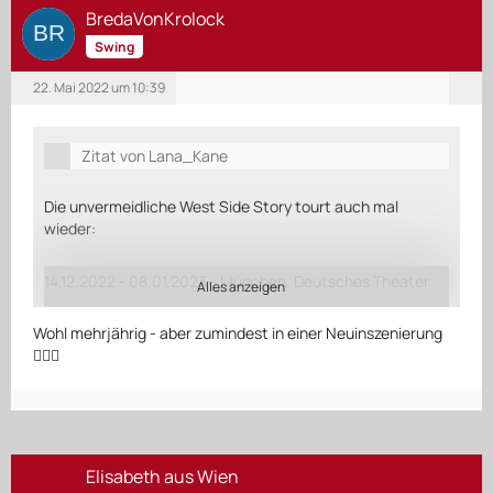
BredaVonKrolock
Swing
22. Mai 2022 um 10:39
Zitat von Lana_Kane
Die unvermeidliche West Side Story tourt auch mal
wieder:
14.12.2022 - 08.01.2023 - München, Deutsches Theater
Alles anzeigen
Wohl mehrjährig - aber zumindest in einer Neuinszenierung
10.01.2023 - 15.01.2023 - Essen, Grugahalle
🤷🏻‍♂️
17.01.2023 - 29.01.2023 - Zürich, Theater 11
31.01.2023 - 05.02.2023 - Wien, Stadthalle, Halle F
Elisabeth aus Wien
07.02.2023 - 12.02.2023 - Baden-Baden, Festspielhaus