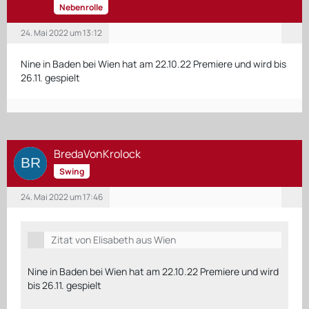
Nebenrolle
14.02.2023 - 19.02.2023 - Leipzig, Oper
24. Mai 2022 um 13:12
Nine in Baden bei Wien hat am 22.10.22 Premiere und wird bis
21.02.2023 - 05.03.2023 - Lausanne, Théâtre de Beaulieu
26.11. gespielt
15.03.2023 - 19.03.2023 - Bremen, Metropol Theater
21.03.2023 - 26.03.2023 - Düsseldorf, Capitol Theater
BredaVonKrolock
04.04.2023 - 16.04.2023 - Frankfurt, Alte Oper
Swing
24. Mai 2022 um 17:46
Zitat von Elisabeth aus Wien
Nine in Baden bei Wien hat am 22.10.22 Premiere und wird
bis 26.11. gespielt