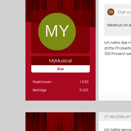
Zitat v
Medicus ist 
Ich hatte das n
dritte Produkti
100 Prozent wi
MyMusical
Star
Reaktionen
1.530
Beiträge
3.455
27. Mai 2026 um 
Ich hätte gern