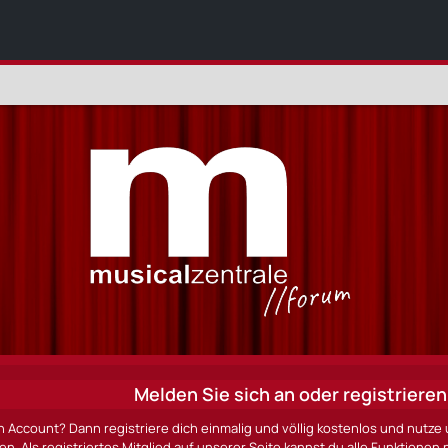
Melden Sie sich an oder registrieren 
n Account? Dann registriere dich einmalig und völlig kostenlos und nut
ten. Als registriertes Mitglied auf unserer Seite kannst du alle Funktio