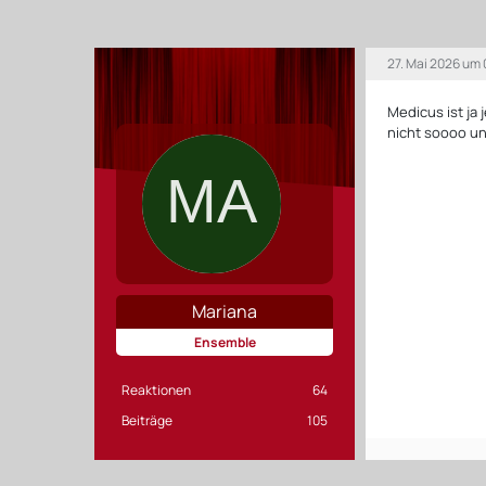
27. Mai 2026 um 
Medicus ist ja 
nicht soooo u
Mariana
Ensemble
Reaktionen
64
Beiträge
105