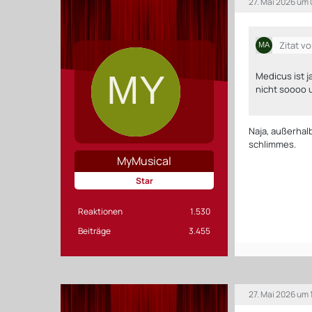
27. Mai 2026 um 
Zitat v
Medicus ist j
nicht soooo
Naja, außerhal
schlimmes.
MyMusical
Star
Reaktionen
1.530
Beiträge
3.455
27. Mai 2026 um 