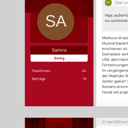
Zitat v
Naja, außerha
nix schlimme
Medicus ist au
Musical basier
erschienen ist
Samira
Exemplare verk
Swing
USA, dem Heim
Fortsetzungen 
im vergangene
Reaktionen
64
der Madrider B
Beiträge
76
Zeiten gekürt.
Romans enorme
heute will ja g
27. Mai 2026 um 