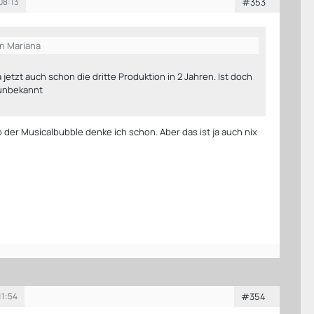
08:13
#353
on Mariana
a jetzt auch schon die dritte Produktion in 2 Jahren. Ist doch
 unbekannt
b der Musicalbubble denke ich schon. Aber das ist ja auch nix
11:54
#354