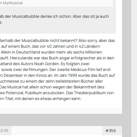
on MyMusical
lb der Musicalbubble denke ich schon. Aber das ist ja auch
s.
ßerhalb der Musicalbubble nicht bekannt? Also sorry, aber das
t auf einem Buch, das vor 40 Jahren und in 42 Ländern
. Allein in Deutschland wurden mehr als sechs Millionen
auft. Hierzulande war das Buch sogar erfolgreicher als in den
atland des Autors Noah Gorden. Es folgten zwei
sowie zwei Verfilmungen. Der zweite Medicus-Film lief erst
n Dezember in den Kinos an. Im Jahr 1999 wurde das Buch auf
uchmesse zu einem der zehn beliebtesten Bücher aller
 Das Musical hat allein schon wegen der Bekanntheit des
s Potenzial, Publikum anzulocken. Das Theaterpublikum von
ern Titel, mit denen es etwas anfangen kann.
12:55
#356