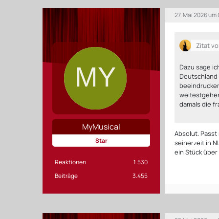
27. Mai 2026 um 
Zitat v
Dazu sage ich
Deutschland 
beeindrucken
weitestgehen
damals die f
MyMusical
Absolut. Passt
Star
seinerzeit in 
ein Stück über
Reaktionen
1.530
Beiträge
3.455