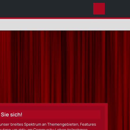
DIESES THEMA
Sie sich!
ze unser breites Spektrum an Themengebieten, Features
nen nutzen um aktiv am Community-Leben teilnehmen.