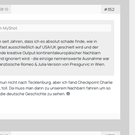
08:10
#352
on MyShot
 seit Jahren, dass ich es absolut schade finde, wie in
fast ausschließlich auf USA/UK geschielt wird und der
de kreative Output kontinentaleuropäischer Nachbarn
d ignoriert wird - die einzige nennenswerte Ausnahme war
ranzösische Romeo & Julia-Version von Presgurvic in Wien.
 nun nicht nach Tecklenburg, aber ich fand Checkpoint Charlie
NL toll. Da muss man dann zu unserem Nachbarn fahren um so
 die deutsche Geschichte zu sehen. 🙈