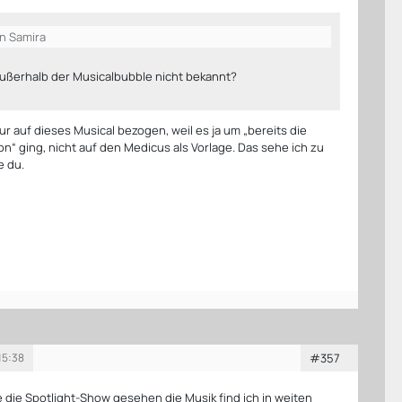
on Samira
außerhalb der Musicalbubble nicht bekannt?
ur auf dieses Musical bezogen, weil es ja um „bereits die
on“ ging, nicht auf den Medicus als Vorlage. Das sehe ich zu
e du.
15:38
#357
e die Spotlight-Show gesehen die Musik find ich in weiten