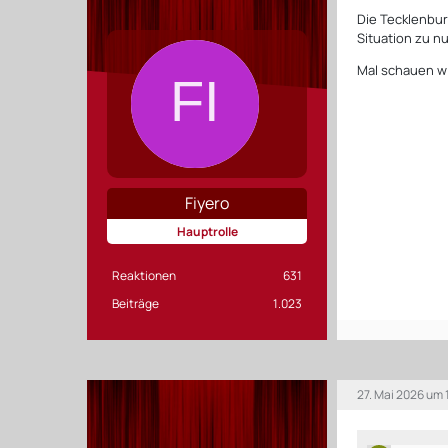
Die Tecklenburg
Situation zu n
Mal schauen wi
Fiyero
Hauptrolle
Reaktionen
631
Beiträge
1.023
27. Mai 2026 um 