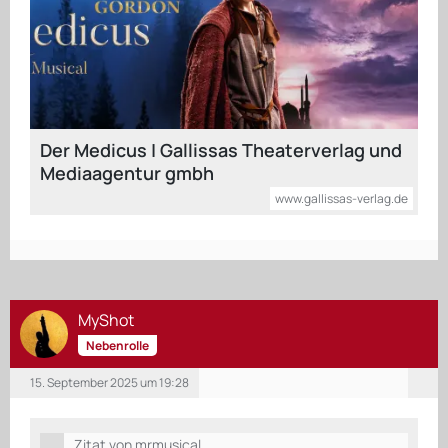
Der Medicus | Gallissas Theaterverlag und
Mediaagentur gmbh
www.gallissas-verlag.de
MyShot
Nebenrolle
15. September 2025 um 19:28
Zitat von mrmusical