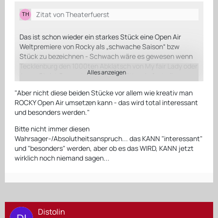
Zitat von Theaterfuerst
Das ist schon wieder ein starkes Stück eine Open Air
Weltpremiere von Rocky als „schwache Saison“ bzw
Stück zu bezeichnen - Schwach wäre es gewesen wenn
Tecklenburg den 1000ten Abklatsch von My fair Lady oder
Alles anzeigen
Jesus Christ Superstar gebracht hätte wie fast alle
Staatstanker in der nächsten Saison - das wäre schwach
"Aber nicht diese beiden Stücke vor allem wie kreativ man
gewesen
Aber nicht diese beiden Stücke vor allem wie kreativ man
ROCKY Open Air umsetzen kann - das wird total interessant
ROCKY Open Air umsetzen kann - das wird total
und besonders werden."
interessant und besonders werden
Bitte nicht immer diesen
Wahrsager-/Absolutheitsanspruch... das KANN "interessant"
Ist das allererste Stück, dass in Deutschland entwickelt
und "besonders" werden, aber ob es das WIRD, KANN jetzt
wurde mit internationalem Kreativteam 3 Jahre Open End
wirklich noch niemand sagen...
in Hamburg lief und dann sogar an den Broadway kam -
Die Spanier haben gute Musicals nicht nur den Medicus -
da ist die spanische Version sogar viel besser von Noah
Gorden & seinen Erben geschätzt - im Gegensatz zur
Distolin
„Klamouk“-Version in Fulda die mit dem