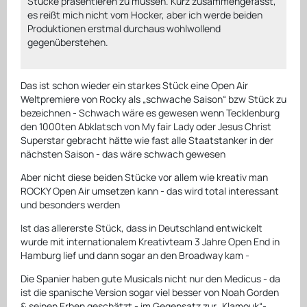
Stücke präsentieren zu müssen. Kurz zusammengefasst,
es reißt mich nicht vom Hocker, aber ich werde beiden
Produktionen erstmal durchaus wohlwollend
gegenüberstehen.
Das ist schon wieder ein starkes Stück eine Open Air
Weltpremiere von Rocky als „schwache Saison“ bzw Stück zu
bezeichnen - Schwach wäre es gewesen wenn Tecklenburg
den 1000ten Abklatsch von My fair Lady oder Jesus Christ
Superstar gebracht hätte wie fast alle Staatstanker in der
nächsten Saison - das wäre schwach gewesen
Aber nicht diese beiden Stücke vor allem wie kreativ man
ROCKY Open Air umsetzen kann - das wird total interessant
und besonders werden
Ist das allererste Stück, dass in Deutschland entwickelt
wurde mit internationalem Kreativteam 3 Jahre Open End in
Hamburg lief und dann sogar an den Broadway kam -
Die Spanier haben gute Musicals nicht nur den Medicus - da
ist die spanische Version sogar viel besser von Noah Gorden
& seinen Erben geschätzt - im Gegensatz zur „Klamouk“-