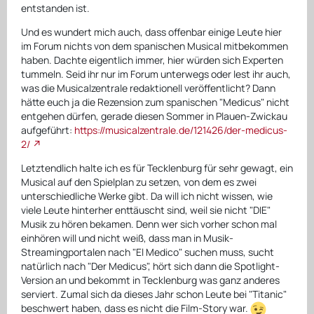
entstanden ist.
Und es wundert mich auch, dass offenbar einige Leute hier
im Forum nichts von dem spanischen Musical mitbekommen
haben. Dachte eigentlich immer, hier würden sich Experten
tummeln. Seid ihr nur im Forum unterwegs oder lest ihr auch,
was die Musicalzentrale redaktionell veröffentlicht? Dann
hätte euch ja die Rezension zum spanischen "Medicus" nicht
entgehen dürfen, gerade diesen Sommer in Plauen-Zwickau
aufgeführt:
https://musicalzentrale.de/121426/der-medicus-
2/
Letztendlich halte ich es für Tecklenburg für sehr gewagt, ein
Musical auf den Spielplan zu setzen, von dem es zwei
unterschiedliche Werke gibt. Da will ich nicht wissen, wie
viele Leute hinterher enttäuscht sind, weil sie nicht "DIE"
Musik zu hören bekamen. Denn wer sich vorher schon mal
einhören will und nicht weiß, dass man in Musik-
Streamingportalen nach "El Medico" suchen muss, sucht
natürlich nach "Der Medicus", hört sich dann die Spotlight-
Version an und bekommt in Tecklenburg was ganz anderes
serviert. Zumal sich da dieses Jahr schon Leute bei "Titanic"
beschwert haben, dass es nicht die Film-Story war.