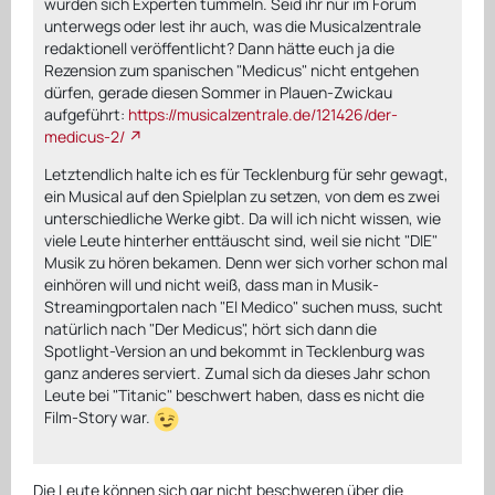
würden sich Experten tummeln. Seid ihr nur im Forum
unterwegs oder lest ihr auch, was die Musicalzentrale
redaktionell veröffentlicht? Dann hätte euch ja die
Rezension zum spanischen "Medicus" nicht entgehen
dürfen, gerade diesen Sommer in Plauen-Zwickau
aufgeführt:
https://musicalzentrale.de/121426/der-
medicus-2/
Letztendlich halte ich es für Tecklenburg für sehr gewagt,
ein Musical auf den Spielplan zu setzen, von dem es zwei
unterschiedliche Werke gibt. Da will ich nicht wissen, wie
viele Leute hinterher enttäuscht sind, weil sie nicht "DIE"
Musik zu hören bekamen. Denn wer sich vorher schon mal
einhören will und nicht weiß, dass man in Musik-
Streamingportalen nach "El Medico" suchen muss, sucht
natürlich nach "Der Medicus", hört sich dann die
Spotlight-Version an und bekommt in Tecklenburg was
ganz anderes serviert. Zumal sich da dieses Jahr schon
Leute bei "Titanic" beschwert haben, dass es nicht die
Film-Story war.
Die Leute können sich gar nicht beschweren über die