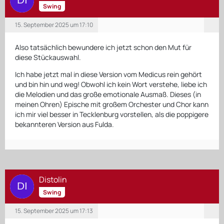
schriftstellerischen Werk Noah Gordens wenig zu tun
Swing
hatte - da ist die spanische Version viel genauer,
15. September 2025 um 17:10
detailreicher & mit dem Stoff identischer umgegangen
Würde mich hier also auch sehr z.B. auf „Die Säulen der
Erde“ von Ken Follett freuen
Also tatsächlich bewundere ich jetzt schon den Mut für
diese Stückauswahl.
Da sieht man wie viele tolle Musicals es gibt die gar nicht
teuer „eingekauft“ werden müssten um sie hier in
Ich habe jetzt mal in diese Version vom Medicus rein gehört
Deutschland zu zeigen und kaum jemand tut es
und bin hin und weg! Obwohl ich kein Wort verstehe, liebe ich
die Melodien und das große emotionale Ausmaß. Dieses (in
meinen Ohren) Epische mit großem Orchester und Chor kann
ich mir viel besser in Tecklenburg vorstellen, als die poppigere
bekannteren Version aus Fulda.
Distolin
Swing
15. September 2025 um 17:13