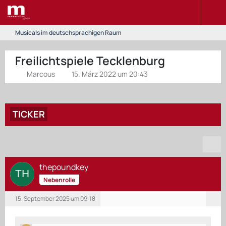
Musicals im deutschsprachigen Raum
Freilichtspiele Tecklenburg
Marcous
15. März 2022 um 20:43
TICKER
thepoundkey
Nebenrolle
15. September 2025 um 09:18