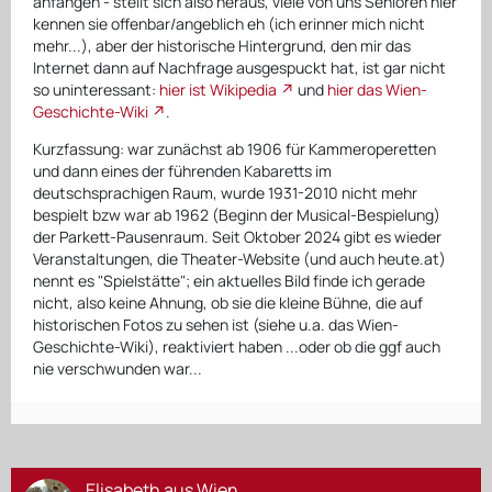
anfangen - stellt sich also heraus, viele von uns Senioren hier
kennen sie offenbar/angeblich eh (ich erinner mich nicht
mehr...), aber der historische Hintergrund, den mir das
Internet dann auf Nachfrage ausgespuckt hat, ist gar nicht
so uninteressant:
hier ist Wikipedia
und
hier das Wien-
Geschichte-Wiki
.
Kurzfassung: war zunächst ab 1906 für Kammeroperetten
und dann eines der führenden Kabaretts im
deutschsprachigen Raum, wurde 1931-2010 nicht mehr
bespielt bzw war ab 1962 (Beginn der Musical-Bespielung)
der Parkett-Pausenraum. Seit Oktober 2024 gibt es wieder
Veranstaltungen, die Theater-Website (und auch heute.at)
nennt es "Spielstätte"; ein aktuelles Bild finde ich gerade
nicht, also keine Ahnung, ob sie die kleine Bühne, die auf
historischen Fotos zu sehen ist (siehe u.a. das Wien-
Geschichte-Wiki), reaktiviert haben ...oder ob die ggf auch
nie verschwunden war...
Elisabeth aus Wien