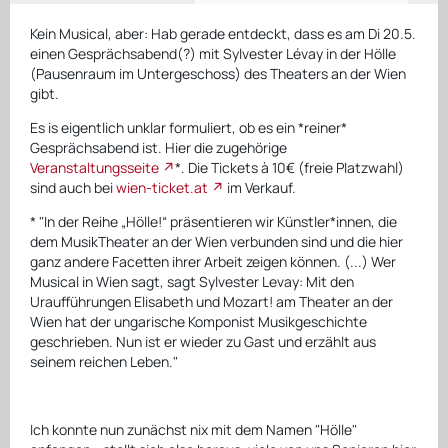
Kein Musical, aber: Hab gerade entdeckt, dass es am Di 20.5.
einen Gesprächsabend(?) mit Sylvester Lévay in der Hölle
(Pausenraum im Untergeschoss) des Theaters an der Wien
gibt.
Es is eigentlich unklar formuliert, ob es ein *reiner*
Gesprächsabend ist. Hier die zugehörige
Veranstaltungsseite
*. Die Tickets à 10€ (freie Platzwahl)
sind auch bei
wien-ticket.at
im Verkauf.
* "In der Reihe „Hölle!“ präsentieren wir Künstler*innen, die
dem MusikTheater an der Wien verbunden sind und die hier
ganz andere Facetten ihrer Arbeit zeigen können. (...) Wer
Musical in Wien sagt, sagt Sylvester Levay: Mit den
Uraufführungen
Elisabeth
und
Mozart!
am Theater an der
Wien hat der ungarische Komponist Musikgeschichte
geschrieben. Nun ist er wieder zu Gast und erzählt aus
seinem reichen Leben."
Ich konnte nun zunächst nix mit dem Namen "Hölle"