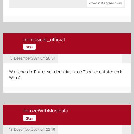
www.instagram.com
für euch. 😎✨…
mrmusical_official
Star
18. Dezember 2024 um 20:51
Wo genau im Prater soll denn das neue Theater entstehen in
Wien?
InLoveWithMusicals
Star
18. Dezember 2024 um 22:10