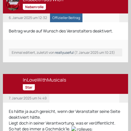
Nebenrolle
6. Januar 2025 um 12:32
Offizieller Beitrag
Beitrag wurde auf Wunsch des Veranstalters deaktivert.
Einmal editiert, zuletzt von
reallyuseful
(
7. Januar 2025 um 10:23
)
InLoveWithMusicals
Star
7. Januar 2025 um 14:49
Es hätte ja auch gereicht, wenn der Veranstalter seine Seite
deaktiviert hätte.
Liegt doch in seiner Verantwortung, was er veröffentlicht.
So hat des immer a Gschmäck'le.