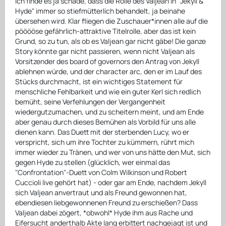
Ich finde es ja schade, dass die Rolle des Valjean in "Jekyll &
Hyde" immer so stiefmütterlich behandelt, ja beinahe
übersehen wird. Klar fliegen die Zuschauer*innen alle auf die
pööööse gefährlich-attraktive Titelrolle, aber das ist kein
Grund, so zu tun, als ob es Valjean gar nicht gäbe! Die ganze
Story könnte gar nicht passieren, wenn nicht Valjean als
Vorsitzender des board of governors den Antrag von Jekyll
ablehnen würde, und der character arc, den er im Lauf des
Stücks durchmacht, ist ein wichtiges Statement für
menschliche Fehlbarkeit und wie ein guter Kerl sich redlich
bemüht, seine Verfehlungen der Vergangenheit
wiedergutzumachen, und zu scheitern meint, und am Ende
aber genau durch dieses Bemühen als Vorbild für uns alle
dienen kann. Das Duett mit der sterbenden Lucy, wo er
verspricht, sich um ihre Tochter zu kümmern, rührt mich
immer wieder zu Tränen, und wer von uns hätte den Mut, sich
gegen Hyde zu stellen (glücklich, wer einmal das
"Confrontation"-Duett von Colm Wilkinson und Robert
Cuccioli live gehört hat) - oder gar am Ende, nachdem Jekyll
sich Valjean anvertraut und als Freund gewonnen hat,
ebendiesen liebgewonnenen Freund zu erschießen? Dass
Valjean dabei zögert, *obwohl* Hyde ihm aus Rache und
Eifersucht anderthalb Akte lang erbittert nachgejagt ist und