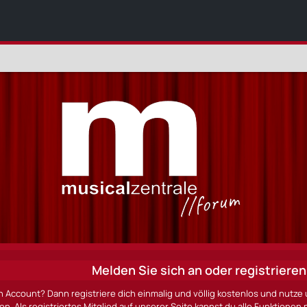
Melden Sie sich an oder registrieren 
n Account? Dann registriere dich einmalig und völlig kostenlos und nut
ten. Als registriertes Mitglied auf unserer Seite kannst du alle Funktio