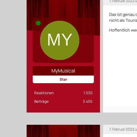
7. Februar 2022 
Das ist genau d
nicht als Touris
Hoffentlich we
MyMusical
Star
Reaktionen
1.530
Beiträge
3.455
7. Februar 2022 