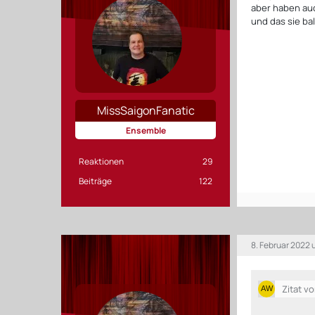
aber haben auc
und das sie ba
MissSaigonFanatic
Ensemble
Reaktionen
29
Beiträge
122
8. Februar 2022
Zitat v