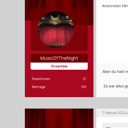
Ansonsten fahr
MusicOfTheNight
Ensemble
Aber du hast i
Reaktionen
21
Es war alles 
Beiträge
100
7. Februar 2022 