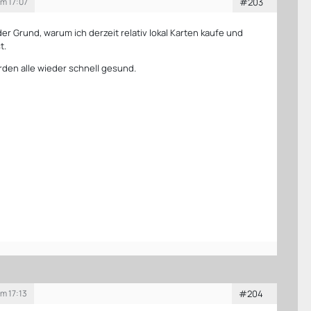
um 17:07
#203
er Grund, warum ich derzeit relativ lokal Karten kaufe und
t.
rden alle wieder schnell gesund.
um 17:13
#204