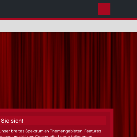
DIESES THEMA
Sie sich!
ze unser breites Spektrum an Themengebieten, Features
nen nutzen um aktiv am Community-Leben teilnehmen.