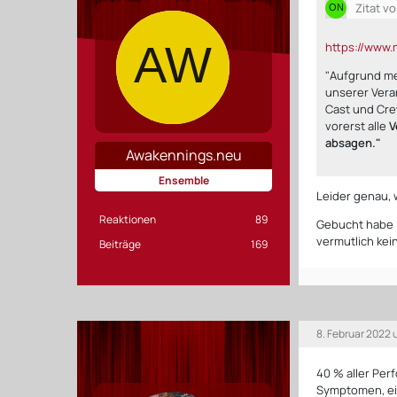
Zitat v
https://www.
"Aufgrund me
unserer Vera
Cast und Cre
vorerst alle
V
absagen.
"
Awakennings.neu
Ensemble
Leider genau, 
Reaktionen
89
Gebucht habe i
vermutlich kei
Beiträge
169
8. Februar 2022
40 % aller Perf
Symptomen, ein