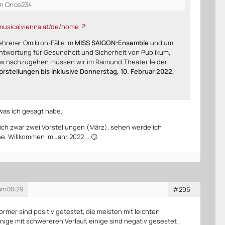
on Once234
musicalvienna.at/de/home
hrerer Omikron-Fälle im
MISS SAIGON-Ensemble
und um
ntwortung für Gesundheit und Sicherheit von Publikum,
w nachzugehen müssen wir im Raimund Theater leider
orstellungen bis inklusive Donnerstag, 10. Februar 2022,
was ich gesagt habe.
ch zwar zwei Vorstellungen (März), sehen werde ich
ne. Willkommen im Jahr 2022…. 😏
 um 00:29
#206
ormer sind positiv getestet, die meisten mit leichten
ige mit schwereren Verlauf, einige sind negativ gesestet ,