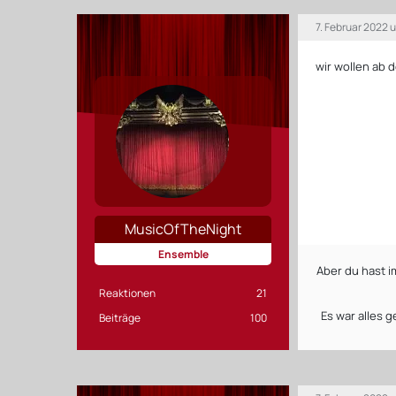
7. Februar 2022 
wir wollen ab de
MusicOfTheNight
Ensemble
Aber du hast i
Reaktionen
21
Es war alles 
Beiträge
100