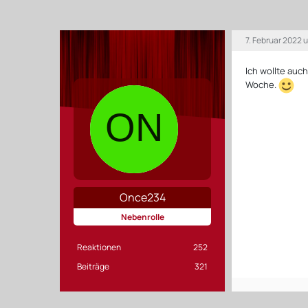
7. Februar 2022 
Ich wollte auc
Woche.
Once234
Nebenrolle
Reaktionen
252
Beiträge
321