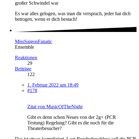
großer Schwindel war
Es war alles gelogen, was man dir versprach, jeder hat dich
betrogen, wenn er dich bestach!
MissSaigonFanatic
Ensemble
Reaktionen
29
Beiträge
122
1. Februar 2022 um 18:49
#178
Zitat von MusicOfTheNight
Gibt es denn schon Neues von der 2g+ (PCR
Testung) Regelung? Gibt es die noch für die
Theaterbesucher?
Das ist etwas kompliziert. Laut Bundesbeschluss soll die PCR