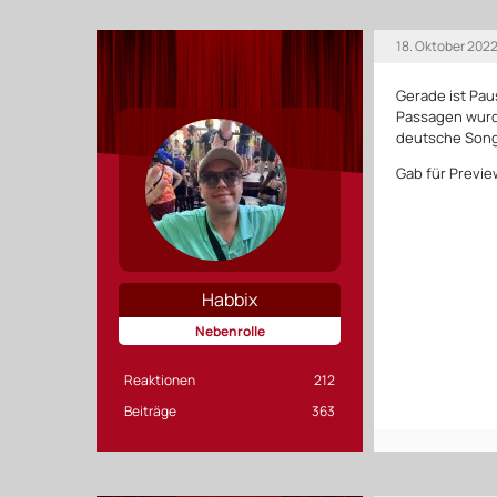
18. Oktober 202
Gerade ist Pau
Passagen wurd
deutsche Song
Gab für Previe
Habbix
Nebenrolle
Reaktionen
212
Beiträge
363