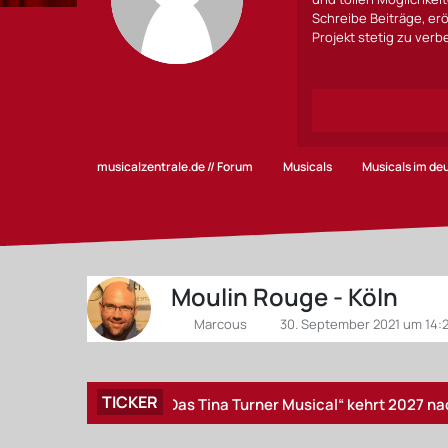
Schreibe Beiträge, erö
Projekt stetig zu ver
musicalzentrale.de // Forum
Musicals
Musicals im d
Moulin Rouge - Köln
Marcous
30. September 2021 um 14:
TICKER
„TINA – Das Tina Turner Musical“ kehrt 2027 nach Hambu