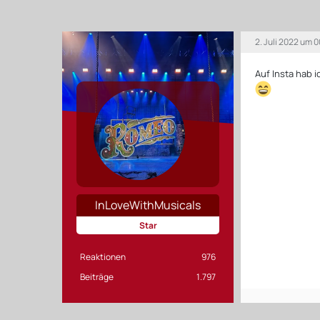
2. Juli 2022 um 
Auf Insta hab 
InLoveWithMusicals
Star
Reaktionen
976
Beiträge
1.797