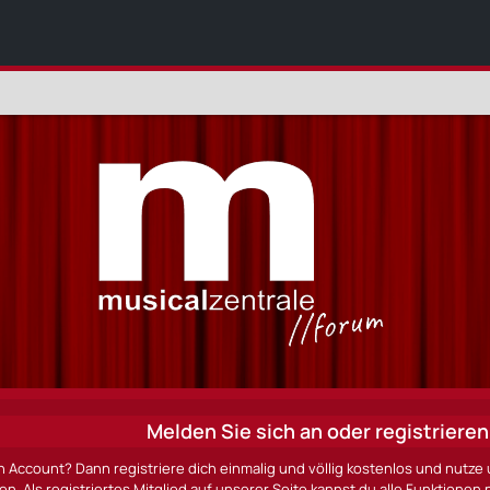
Melden Sie sich an oder registrieren 
n Account? Dann registriere dich einmalig und völlig kostenlos und nut
ten. Als registriertes Mitglied auf unserer Seite kannst du alle Funktio