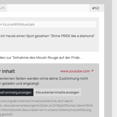
4:11
#52
on InLoveWithMusicals
b ich heute einen Spot gesehen "Shine PRIDE like a diamond"
ideo zur Teilnahme des Moulin Rouge auf der Pride ...
 Inhalt
www.youtube.com
n externen Seiten werden ohne deine Zustimmung nicht
h geladen und angezeigt.
halt einmalig anzeigen
Alle externen Inhalte anzeigen
ivierung der externen Inhalte erklärst du dich damit
n, dass personenbezogene Daten an Drittplattformen übermittelt
 Informationen dazu haben wir in unserer Datenschutzerklärung
 gestellt.