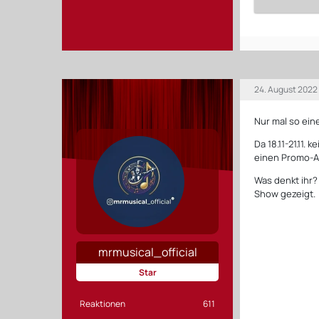
24. August 2022
Nur mal so ein
Da 18.11-21.11.
einen Promo-Au
Was denkt ihr
Show gezeigt.
mrmusical_official
Star
Reaktionen
611