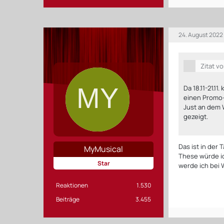
24. August 2022
Zitat v
Da 18.11-21.1
einen Promo-
Just an dem 
gezeigt.
Das ist in der 
MyMusical
These würde ic
Star
werde ich bei 
Reaktionen
1.530
Beiträge
3.455