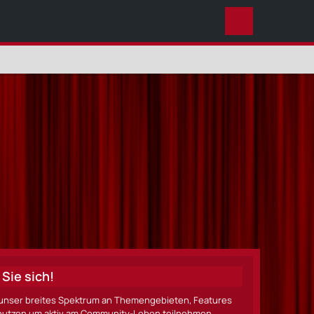
DIESES THEMA
Sie sich!
ze unser breites Spektrum an Themengebieten, Features
nen nutzen um aktiv am Community-Leben teilnehmen.