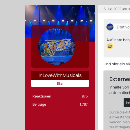
6. Juli 2022 um 1
Zitat v
Auf Insta ha
Und hier ein V
InLoveWithMusicals
Externer
Star
Inhalte vo
automatisc
Reaktionen
976
In
Beiträge
1.797
Durch die Akt
einverstande
werden. Mehr
zur Verfügung