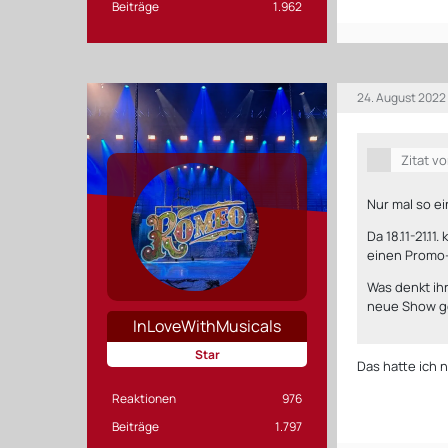
Beiträge
1.962
24. August 2022
Zitat v
Nur mal so e
Da 18.11-21.1
einen Promo-
Was denkt ih
neue Show ge
InLoveWithMusicals
Star
Das hatte ich 
Reaktionen
976
Beiträge
1.797