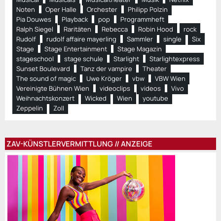
Noten
Oper Halle
Orchester
Philipp Polzin
Pia Douwes
Playback
pop
Programmheft
Ralph Siegel
Raritäten
Rebecca
Robin Hood
rock
Rudolf
rudolf affaire mayerling
Sammler
single
Six
Stage
Stage Entertainment
Stage Magazin
stageschool
stage schule
Starlight
Starlightexpress
Sunset Boulevard
Tanz der vampire
Theater
The sound of magic
Uwe Kröger
vbw
VBW Wien
Vereinigte Bühnen Wien
videoclips
videos
Vivo
Weihnachtskonzert
Wicked
Wien
youtube
Zeppelin
Zoll
ZAV-KÜNSTLERVERMITTLUNG // ANZEIGE