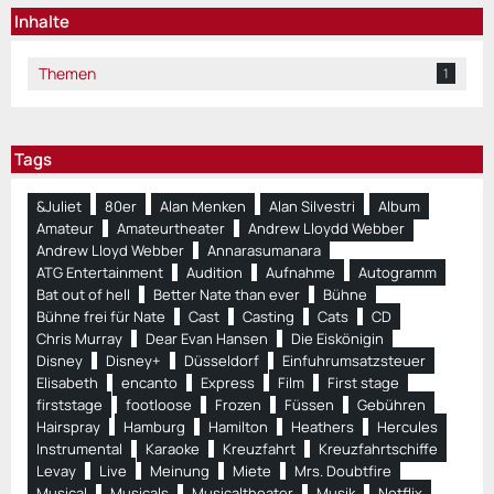
Inhalte
Themen
1
Tags
&Juliet
80er
Alan Menken
Alan Silvestri
Album
Amateur
Amateurtheater
Andrew Lloydd Webber
Andrew Lloyd Webber
Annarasumanara
ATG Entertainment
Audition
Aufnahme
Autogramm
Bat out of hell
Better Nate than ever
Bühne
Bühne frei für Nate
Cast
Casting
Cats
CD
Chris Murray
Dear Evan Hansen
Die Eiskönigin
Disney
Disney+
Düsseldorf
Einfuhrumsatzsteuer
Elisabeth
encanto
Express
Film
First stage
firststage
footloose
Frozen
Füssen
Gebühren
Hairspray
Hamburg
Hamilton
Heathers
Hercules
Instrumental
Karaoke
Kreuzfahrt
Kreuzfahrtschiffe
Levay
Live
Meinung
Miete
Mrs. Doubtfire
Musical
Musicals
Musicaltheater
Musik
Netflix