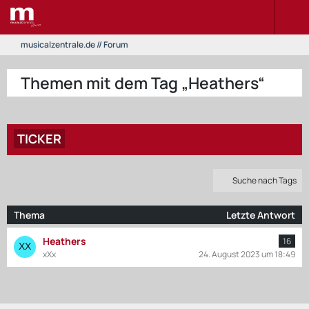
musicalzentrale.de // Forum
Themen mit dem Tag „Heathers“
TICKER
Suche nach Tags
Thema
Letzte Antwort
Heathers
16
xXx
24. August 2023 um 18:49