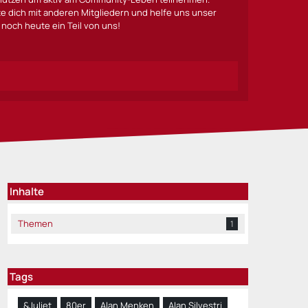
lte dich mit anderen Mitgliedern und helfe uns unser
noch heute ein Teil von uns!
Inhalte
Themen
1
Tags
&Juliet
80er
Alan Menken
Alan Silvestri