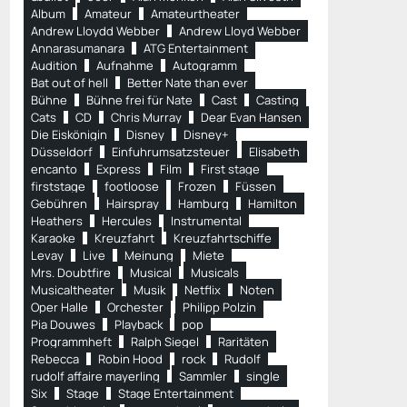
Album
Amateur
Amateurtheater
Andrew Lloydd Webber
Andrew Lloyd Webber
Annarasumanara
ATG Entertainment
Audition
Aufnahme
Autogramm
Bat out of hell
Better Nate than ever
Bühne
Bühne frei für Nate
Cast
Casting
Cats
CD
Chris Murray
Dear Evan Hansen
Die Eiskönigin
Disney
Disney+
Düsseldorf
Einfuhrumsatzsteuer
Elisabeth
encanto
Express
Film
First stage
firststage
footloose
Frozen
Füssen
Gebühren
Hairspray
Hamburg
Hamilton
Heathers
Hercules
Instrumental
Karaoke
Kreuzfahrt
Kreuzfahrtschiffe
Levay
Live
Meinung
Miete
Mrs. Doubtfire
Musical
Musicals
Musicaltheater
Musik
Netflix
Noten
Oper Halle
Orchester
Philipp Polzin
Pia Douwes
Playback
pop
Programmheft
Ralph Siegel
Raritäten
Rebecca
Robin Hood
rock
Rudolf
rudolf affaire mayerling
Sammler
single
Six
Stage
Stage Entertainment