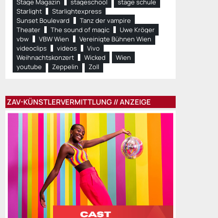
Stage Magazin
stageschool
stage schule
Starlight
Starlightexpress
Sunset Boulevard
Tanz der vampire
Theater
The sound of magic
Uwe Kröger
vbw
VBW Wien
Vereinigte Bühnen Wien
videoclips
videos
Vivo
Weihnachtskonzert
Wicked
Wien
youtube
Zeppelin
Zoll
ZAV-KÜNSTLERVERMITTLUNG // ANZEIGE