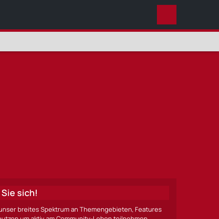
ALLES
Sie sich!
ze unser breites Spektrum an Themengebieten, Features
nen nutzen um aktiv am Community-Leben teilnehmen.