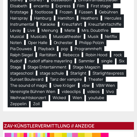
Elisabeth
encanto
Express
Film
First stage
firststage
footloose
Frozen
Füssen
Gebühren
Hairspray
Hamburg
Hamilton
Heathers
Hercules
Instrumental
Karaoke
Kreuzfahrt
Kreuzfahrtschiffe
Levay
Live
Meinung
Miete
Mrs. Doubtfire
Musical
Musicals
Musicaltheater
Musik
Netflix
Noten
Oper Halle
Orchester
Philipp Polzin
Pia Douwes
Playback
pop
Programmheft
Ralph Siegel
Raritäten
Rebecca
Robin Hood
rock
Rudolf
rudolf affaire mayerling
Sammler
single
Six
Stage
Stage Entertainment
Stage Magazin
stageschool
stage schule
Starlight
Starlightexpress
Sunset Boulevard
Tanz der vampire
Theater
The sound of magic
Uwe Kröger
vbw
VBW Wien
Vereinigte Bühnen Wien
videoclips
videos
Vivo
Weihnachtskonzert
Wicked
Wien
youtube
Zeppelin
Zoll
ZAV-KÜNSTLERVERMITTLUNG // ANZEIGE