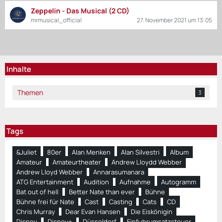
Zeppelin - Das Musical (2 CD)
mrmusical_official
27. November 2021 um 13:05
Inhalte
Themen
3
Tags
&Juliet
80er
Alan Menken
Alan Silvestri
Album
Amateur
Amateurtheater
Andrew Lloydd Webber
Andrew Lloyd Webber
Annarasumanara
ATG Entertainment
Audition
Aufnahme
Autogramm
Bat out of hell
Better Nate than ever
Bühne
Bühne frei für Nate
Cast
Casting
Cats
CD
Chris Murray
Dear Evan Hansen
Die Eiskönigin
Disney
Disney+
Düsseldorf
Einfuhrumsatzsteuer