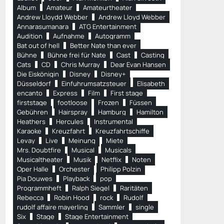
Album
Amateur
Amateurtheater
Andrew Lloydd Webber
Andrew Lloyd Webber
Annarasumanara
ATG Entertainment
Audition
Aufnahme
Autogramm
Bat out of hell
Better Nate than ever
Bühne
Bühne frei für Nate
Cast
Casting
Cats
CD
Chris Murray
Dear Evan Hansen
Die Eiskönigin
Disney
Disney+
Düsseldorf
Einfuhrumsatzsteuer
Elisabeth
encanto
Express
Film
First stage
firststage
footloose
Frozen
Füssen
Gebühren
Hairspray
Hamburg
Hamilton
Heathers
Hercules
Instrumental
Karaoke
Kreuzfahrt
Kreuzfahrtschiffe
Levay
Live
Meinung
Miete
Mrs. Doubtfire
Musical
Musicals
Musicaltheater
Musik
Netflix
Noten
Oper Halle
Orchester
Philipp Polzin
Pia Douwes
Playback
pop
Programmheft
Ralph Siegel
Raritäten
Rebecca
Robin Hood
rock
Rudolf
rudolf affaire mayerling
Sammler
single
Six
Stage
Stage Entertainment