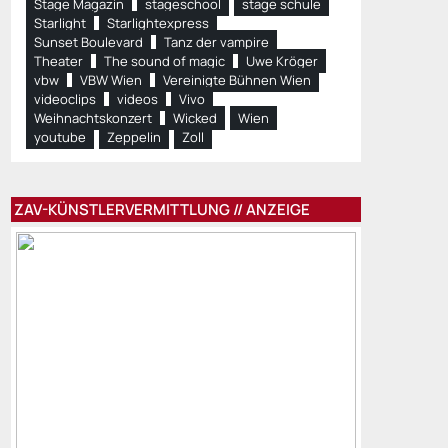
Stage Magazin
stageschool
stage schule
Starlight
Starlightexpress
Sunset Boulevard
Tanz der vampire
Theater
The sound of magic
Uwe Kröger
vbw
VBW Wien
Vereinigte Bühnen Wien
videoclips
videos
Vivo
Weihnachtskonzert
Wicked
Wien
youtube
Zeppelin
Zoll
ZAV-KÜNSTLERVERMITTLUNG // ANZEIGE