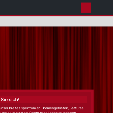
ALLES
Sie sich!
ze unser breites Spektrum an Themengebieten, Features
nen nutzen um aktiv am Community-Leben teilnehmen.