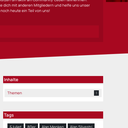
lte dich mit anderen Mitgliedern und helfe uns unser
noch heute ein Teil von uns!
Inhalte
Themen
1
Tags
&Juliet
80er
Alan Menken
Alan Silvestri