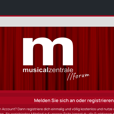
Melden Sie sich an oder registrieren 
n Account? Dann registriere dich einmalig und völlig kostenlos und nut
ten. Als registriertes Mitglied auf unserer Seite kannst du alle Funktio