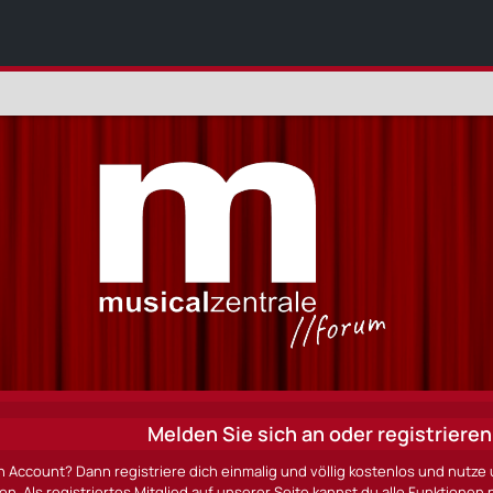
Melden Sie sich an oder registrieren 
n Account? Dann registriere dich einmalig und völlig kostenlos und nut
ten. Als registriertes Mitglied auf unserer Seite kannst du alle Funktio