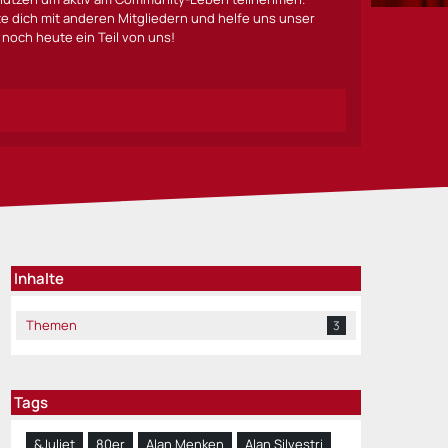
lte dich mit anderen Mitgliedern und helfe uns unser
noch heute ein Teil von uns!
Inhalte
Themen
3
Tags
&Juliet
80er
Alan Menken
Alan Silvestri