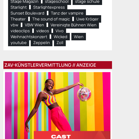
Stage Magazin
stageschool
stage schule
Starlight
Starlightexpress
Sunset Boulevard
Tanz der vampire
Theater
The sound of magic
Uwe Kröger
vbw
VBW Wien
Vereinigte Bühnen Wien
videoclips
videos
Vivo
Weihnachtskonzert
Wicked
Wien
youtube
Zeppelin
Zoll
ZAV-KÜNSTLERVERMITTLUNG // ANZEIGE