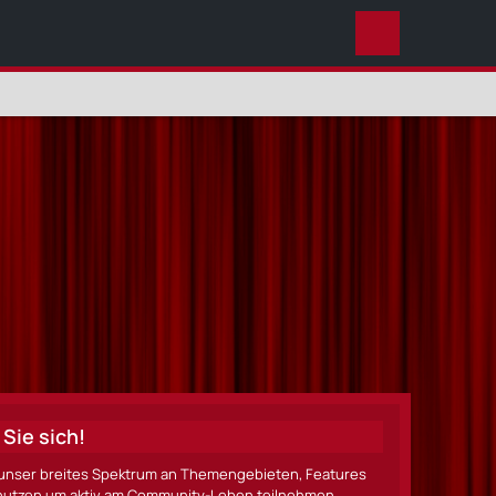
ALLES
Sie sich!
ze unser breites Spektrum an Themengebieten, Features
nen nutzen um aktiv am Community-Leben teilnehmen.