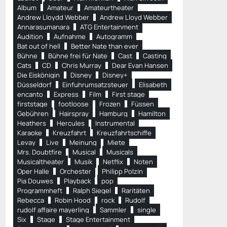
Album
Amateur
Amateurtheater
Andrew Lloydd Webber
Andrew Lloyd Webber
Annarasumanara
ATG Entertainment
Audition
Aufnahme
Autogramm
Bat out of hell
Better Nate than ever
Bühne
Bühne frei für Nate
Cast
Casting
Cats
CD
Chris Murray
Dear Evan Hansen
Die Eiskönigin
Disney
Disney+
Düsseldorf
Einfuhrumsatzsteuer
Elisabeth
encanto
Express
Film
First stage
firststage
footloose
Frozen
Füssen
Gebühren
Hairspray
Hamburg
Hamilton
Heathers
Hercules
Instrumental
Karaoke
Kreuzfahrt
Kreuzfahrtschiffe
Levay
Live
Meinung
Miete
Mrs. Doubtfire
Musical
Musicals
Musicaltheater
Musik
Netflix
Noten
Oper Halle
Orchester
Philipp Polzin
Pia Douwes
Playback
pop
Programmheft
Ralph Siegel
Raritäten
Rebecca
Robin Hood
rock
Rudolf
rudolf affaire mayerling
Sammler
single
Six
Stage
Stage Entertainment